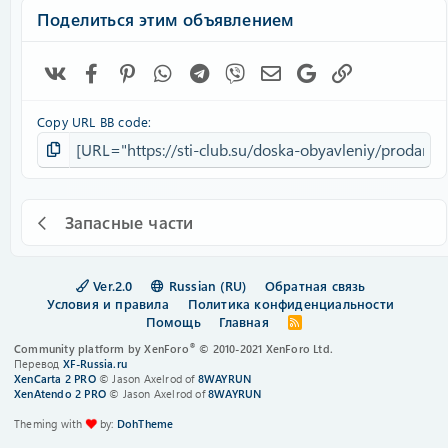
Поделиться этим объявлением
Vk
Facebook
Pinterest
WhatsApp
Telegram
Viber
Электронная почта
Google
Ссылка
Copy URL BB code
Запасные части
Ver.2.0
Russian (RU)
Обратная связь
Условия и правила
Политика конфиденциальности
Помощь
Главная
R
S
®
Community platform by XenForo
© 2010-2021 XenForo Ltd.
S
Перевод
XF-Russia.ru
XenCarta 2 PRO
© Jason Axelrod of
8WAYRUN
XenAtendo 2 PRO
© Jason Axelrod of
8WAYRUN
Theming with
by:
DohTheme