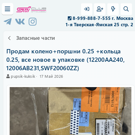
8-999-888-7-555 г. Москва
1-я Тверская-Ямская 25 стр. 2
Запасные части
Продам колено+поршни 0.25 +кольца
0.25, все новое в упаковке (12200АА240,
12006АВ231,SWF20060ZZ)
А
C
pupsik-kuksik
17 Май 2026
в
r
т
e
о
a
р
t
i
o
n
d
a
t