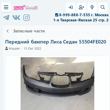
8-999-888-7-555 г. Москва
1-я Тверская-Ямская 25 стр. 2
Запасные части
Передний бампер Лиса Седан 55504FE020
А
C
Mauzer
15 Окт 2022
в
r
т
e
о
a
р
t
i
o
n
d
a
t
e