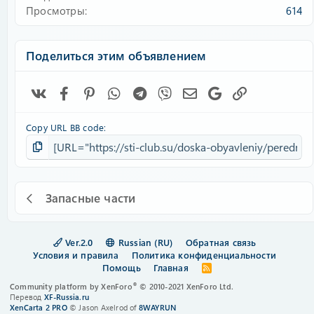
Просмотры
614
Поделиться этим объявлением
Vk
Facebook
Pinterest
WhatsApp
Telegram
Viber
Электронная почта
Google
Ссылка
Copy URL BB code
Запасные части
Ver.2.0
Russian (RU)
Обратная связь
Условия и правила
Политика конфиденциальности
Помощь
Главная
R
S
®
Community platform by XenForo
© 2010-2021 XenForo Ltd.
S
Перевод
XF-Russia.ru
XenCarta 2 PRO
© Jason Axelrod of
8WAYRUN