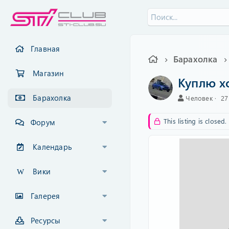
Главная
Барахолка
Магазин
Куплю х
Барахолка
А
C
Человек
27
в
r
т
e
This listing is closed.
Форум
о
a
р
t
i
Календарь
o
n
Вики
d
a
t
Галерея
e
Ресурсы