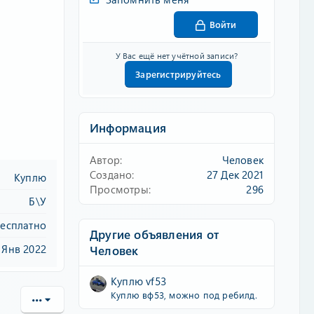
Войти
У Вас ещё нет учётной записи?
Зарегистрируйтесь
Информация
Автор
Человек
Создано
27 Дек 2021
Куплю
Просмотры
296
Б\У
есплатно
Другие объявления от
 Янв 2022
Человек
Куплю vf53
Куплю вф53, можно под ребилд.
•••