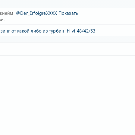
икнейм
@Der_ErfolgreXXXX
Показать
зи
инг от какой либо из турбин ihi vf 48/42/53