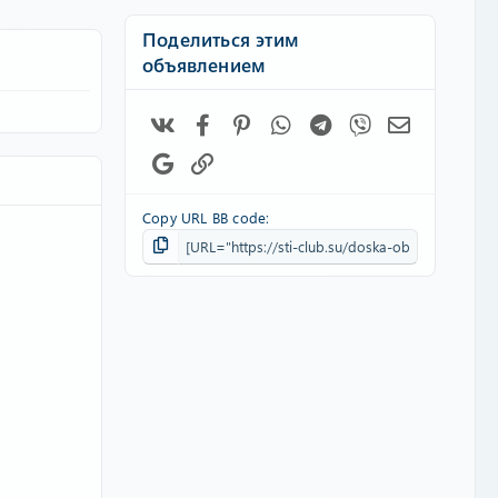
Поделиться этим
объявлением
Vk
Facebook
Pinterest
WhatsApp
Telegram
Viber
Электронн
Google
Ссылка
Copy URL BB code