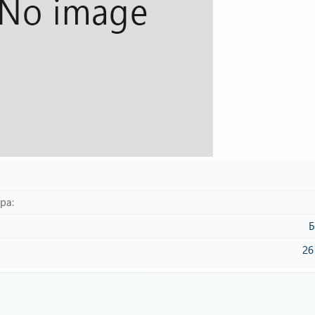
ара
Б
26