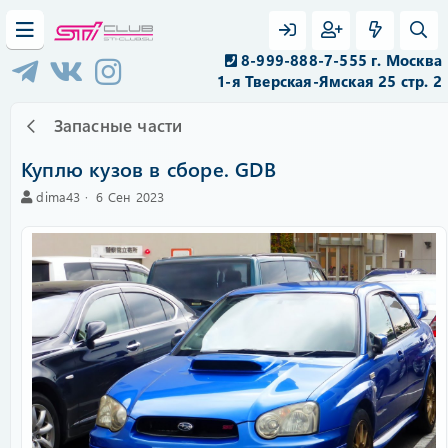
8-999-888-7-555 г. Москва
1-я Тверская-Ямская 25 стр. 2
Запасные части
Куплю кузов в сборе. GDB
А
C
dima43
6 Сен 2023
в
r
т
e
о
a
р
t
i
o
n
d
a
t
e