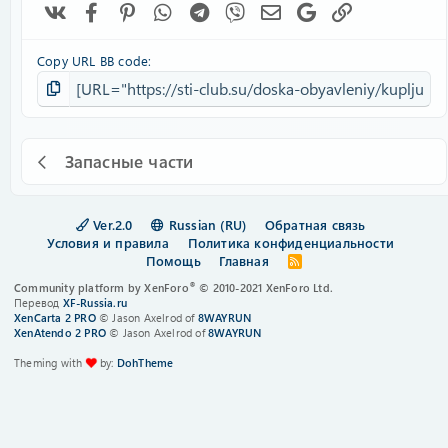
Vk
Facebook
Pinterest
WhatsApp
Telegram
Viber
Электронная почта
Google
Ссылка
Copy URL BB code
Запасные части
Ver.2.0
Russian (RU)
Обратная связь
Условия и правила
Политика конфиденциальности
Помощь
Главная
R
S
®
Community platform by XenForo
© 2010-2021 XenForo Ltd.
S
Перевод
XF-Russia.ru
XenCarta 2 PRO
© Jason Axelrod of
8WAYRUN
XenAtendo 2 PRO
© Jason Axelrod of
8WAYRUN
Theming with
by:
DohTheme