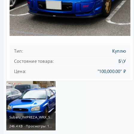
Тип
Куплю
Состояние товара
Б\У
Цена
"100,000.00" ₽
Subaru_IMPREZA_WRX_STi_(GDB)_front.jpg
246.4 KB · Просмотры: 143