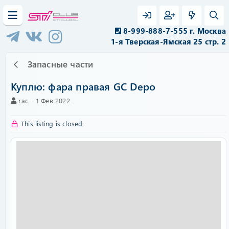
8-999-888-7-555 г. Москва
1-я Тверская-Ямская 25 стр. 2
Запасные части
Куплю: фара правая GC Depo
А
C
rac
1 Фев 2022
в
r
т
e
This listing is closed.
о
a
р
t
i
o
n
d
a
t
e