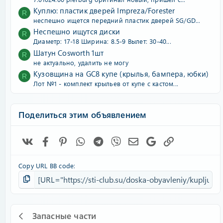
Куплю: пластик дверей Impreza/Forester
R
неспешно ищется передний пластик дверей SG/GD...
Неспешно ищутся диски
R
Диаметр: 17-18 Ширина: 8.5-9 Вылет: 30-40...
Шатун Cosworth 1шт
R
не актуально, удалить не могу
Кузовщина на GC8 купе (крылья, бампера, юбки)
R
Лот №1 - комплект крыльев от купе с кастом...
Поделиться этим объявлением
Vk
Facebook
Pinterest
WhatsApp
Telegram
Viber
Электронная почта
Google
Ссылка
Copy URL BB code
Запасные части