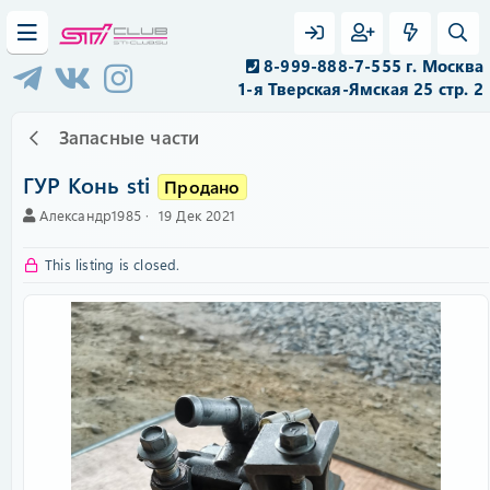
8-999-888-7-555 г. Москва
1-я Тверская-Ямская 25 стр. 2
Запасные части
ГУР Конь sti
Продано
А
C
Александр1985
19 Дек 2021
в
r
т
e
This listing is closed.
о
a
р
t
i
o
n
d
a
t
e