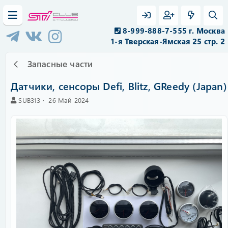
8-999-888-7-555 г. Москва
1-я Тверская-Ямская 25 стр. 2
Запасные части
Датчики, сенсоры Defi, Blitz, GReedy (Japan)
А
C
SUB313
26 Май 2024
в
r
т
e
о
a
р
t
i
o
n
d
a
t
e