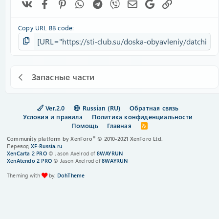
Vk
Facebook
Pinterest
WhatsApp
Telegram
Viber
Электронная почта
Google
Ссылка
Copy URL BB code
Запасные части
Ver.2.0
Russian (RU)
Обратная связь
Условия и правила
Политика конфиденциальности
Помощь
Главная
R
S
®
Community platform by XenForo
© 2010-2021 XenForo Ltd.
S
Перевод
XF-Russia.ru
XenCarta 2 PRO
© Jason Axelrod of
8WAYRUN
XenAtendo 2 PRO
© Jason Axelrod of
8WAYRUN
Theming with
by:
DohTheme