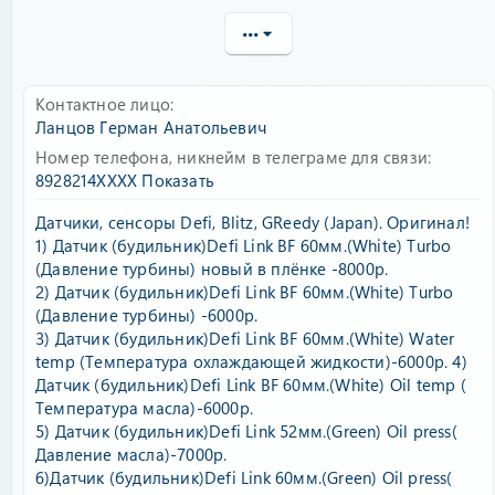
•••
Контактное лицо
Ланцов Герман Анатольевич
Номер телефона, никнейм в телеграме для связи
8928214XXXX
Показать
Датчики, сенсоры Defi, Blitz, GReedy (Japan). Оригинал!
1) Датчик (будильник)Defi Link BF 60мм.(White) Тurbo
(Давление турбины) новый в плёнке -8000р.
2) Датчик (будильник)Defi Link BF 60мм.(White) Тurbo
(Давление турбины) -6000р.
3) Датчик (будильник)Defi Link BF 60мм.(White) Water
temp (Температура охлаждающей жидкости)-6000р. 4)
Датчик (будильник)Defi Link BF 60мм.(White) Oil temp (
Температура масла)-6000р.
5) Датчик (будильник)Defi Link 52мм.(Green) Oil press(
Давление масла)-7000р.
6)Датчик (будильник)Defi Link 60мм.(Green) Oil press(