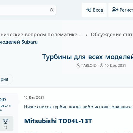
Вход
Регис
Технические вопросы по тематике Subaru
Обсуждение стат
моделей Subaru
Турбины для всех моделе
А
Д
TABLOID
10 Дек 2021
в
а
т
т
ория
о
а
р
н
т
а
е
ч
10 Дек 2021
OID
м
а
трация
Ниже список турбин когда-либо использовавшихся
ы
л
ба
а
Mitsubishi TD04L-13Т
43