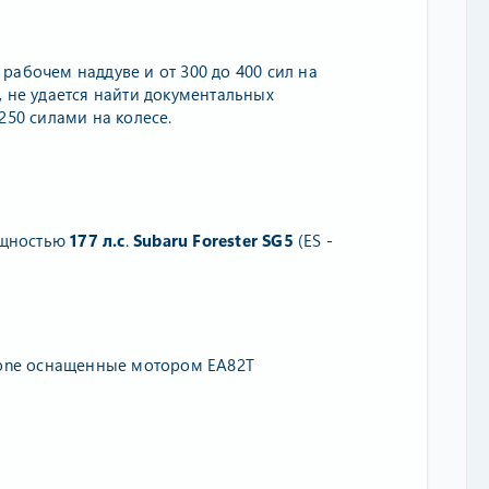
в рабочем наддуве и от 300 до 400 сил на
, не удается найти документальных
250 силами на колесе.
щностью
177 л.с
.
Subaru Forester
SG5
(ES -
Leone оснащенные мотором EA82T