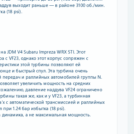
наддув выходит раньше — в районе 3100 об./мин.
 (18 psi).
на JDM V4 Subaru Impreza WRX STI. Этот
 с VF23, однако этот корпус сопряжен с
еристики этой турбины позволяют ей
нце и быстрый спул. Эта турбина очень
й передач и раллийных автомобилей группы N.
позволяет увеличить мощность на средних
сожалению, давление наддува VF24 ограничено
урбины такая же, как и у VF23, а турбинная
a’х с автоматической трансмиссией и раллийных
ри 1.24 бар избытка (18 psi).
а динамика, а не максимальная мощность.