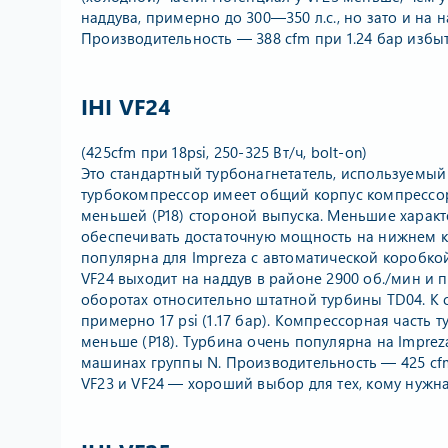
наддува, примерно до 300—350 л.с., но зато и на 
Производительность — 388 cfm при 1.24 бар избытка
IHI VF24
(425cfm при 18psi, 250-325 Вт/ч, bolt-on)
Это стандартный турбонагнетатель, используемый 
турбокомпрессор имеет общий корпус компрессора
меньшей (P18) стороной выпуска. Меньшие характ
обеспечивать достаточную мощность на нижнем ко
популярна для Impreza с автоматической коробко
VF24 выходит на наддув в районе 2900 об./мин и 
оборотах относительно штатной турбины TD04. К 
примерно 17 psi (1.17 бар). Компрессорная часть т
меньше (P18). Турбина очень популярна на Imprez
машинах группы N. Производительность — 425 cfm п
VF23 и VF24 — хороший выбор для тех, кому нужн