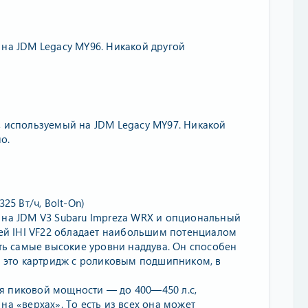
 на JDM Legacy MY96. Никакой другой
, используемый на JDM Legacy MY97. Никакой
о.
25 Вт/ч, Bolt-On)
 на JDM V3 Subaru Impreza WRX и опциональный
елей IHI VF22 обладает наибольшим потенциалом
ь самые высокие уровни наддува. Он способен
 - это картридж с роликовым подшипником, в
я пиковой мощности — до 400—450 л.с,
на «верхах». То есть из всех она может