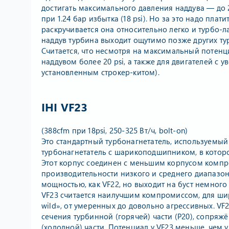
достигать максимального давления наддува — до 2
при 1.24 бар избытка (18 psi). Но за это надо пл
раскручивается она относительно легко и турбо-
наддув турбина выходит ощутимо позже других ту
Считается, что несмотря на максимальный потенц
наддувом более 20 psi, а также для двигателей с
установленным строкер-китом).
IHI VF23
(388cfm при 18psi, 250-325 Вт/ч, bolt-on)
Это стандартный турбонагнетатель, используемый н
турбонагнетатель с шарикоподшипником, в котором 
Этот корпус соединен с меньшим корпусом компре
производительности низкого и среднего диапазон
мощностью, как VF22, но выходит на буст немного
VF23 считается наилучшим компромиссом, для ши
wild», от умеренных до довольно агрессивных. VF
сечения турбинной (горячей) части (P20), сопря
(холодной) части. Потенциал у VF23 меньше, чем у