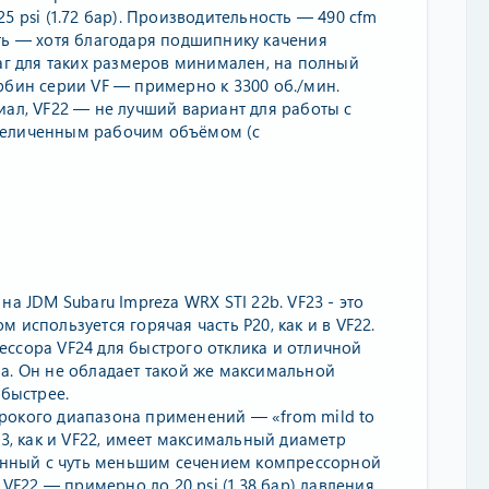
5 psi (1.72 бар). Производительность — 490 cfm
атить — хотя благодаря подшипнику качения
лаг для таких размеров минимален, на полный
рбин серии VF — примерно к 3300 об./мин.
иал, VF22 — не лучший вариант для работы с
 увеличенным рабочим объёмом (с
а JDM Subaru Impreza WRX STI 22b. VF23 - это
используется горячая часть P20, как и в VF22.
ссора VF24 для быстрого отклика и отличной
а. Он не обладает такой же максимальной
 быстрее.
рокого диапазона применений — «from mild to
23, как и VF22, имеет максимальный диаметр
жённый с чуть меньшим сечением компрессорной
 VF22 — примерно до 20 psi (1.38 бар) давления