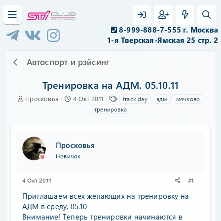
8-999-888-7-555 г. Москва
1-я Тверская-Ямская 25 стр. 2
Автоспорт и рэйсинг
Тренировка на АДМ. 05.10.11
А
Д
Т
Просковья
4 Окт 2011
track day
адм
мячково
в
а
е
тренировка
т
т
г
о
а
и
р
н
т
а
Просковья
е
ч
Новичок
м
а
ы
л
а
4 Окт 2011
#1
Приглашаем всех желающих на тренировку на
АДМ в среду, 05.10
Внимание! Теперь тренировки начинаются в