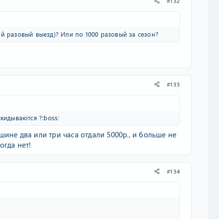
#132
й разовый выезд)? Или по 1000 разовый за сезон?
#133
кидываются ?:boss:
ине два или три часа отдали 5000р., и больше не
огда нет!
#134