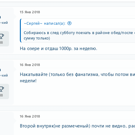
15 Янв 2018
n
I-хий
~Сергей~ написал(а):
Собираюсь в след субботу поехать в районе обед/после о
сумму только)
38
На озере и отдаш 1000р. за неделю.
16 Янв 2018
n
Накатывайте (только без фанатизма, чтобы потом вид
I-хий
недели!
38
16 Янв 2018
Второй внутряк(не размеченый) почти не видно.. р