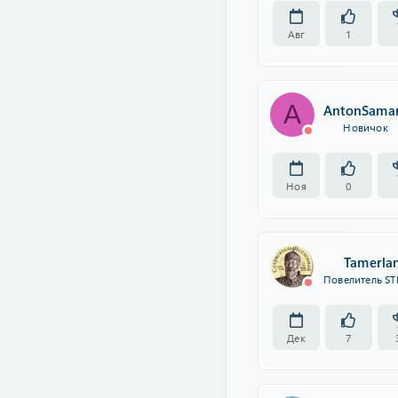
Авг
1
A
AntonSama
Новичок
Ноя
0
Tamerla
Повелитель ST
Дек
7