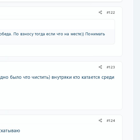
#122
беда. По взносу тогда если что на месте)) Понимать
#123
но было что чистить) внутряки кто катается среди
#124
аскатываю