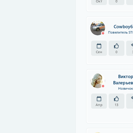
Окт
0
Cowboy6
Повелитель ST
Сен
0
Викто
Валерье
Новичо
Апр
13