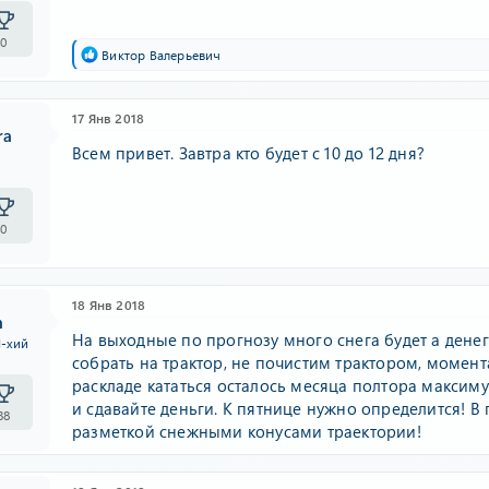
0
Р
Виктор Валерьевич
е
а
к
17 Янв 2018
ц
ra
и
Всем привет. Завтра кто будет с 10 до 12 дня?
и
:
0
18 Янв 2018
n
На выходные по прогнозу много снега будет а денег
I-хий
собрать на трактор, не почистим трактором, момен
раскладе кататься осталось месяца полтора максимум
и сдавайте деньги. К пятнице нужно определится! 
38
разметкой снежными конусами траектории!