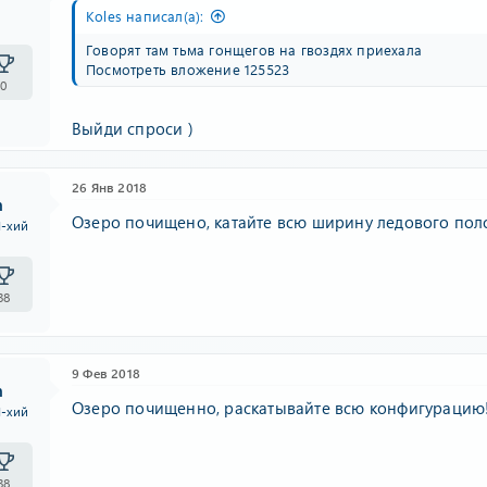
Koles написал(а):
Говорят там тьма гонщегов на гвоздях приехала
Посмотреть вложение 125523
0
Выйди спроси )
26 Янв 2018
n
Озеро почищено, катайте всю ширину ледового пол
I-хий
38
9 Фев 2018
n
Озеро почищенно, раскатывайте всю конфигурацию! 
I-хий
38