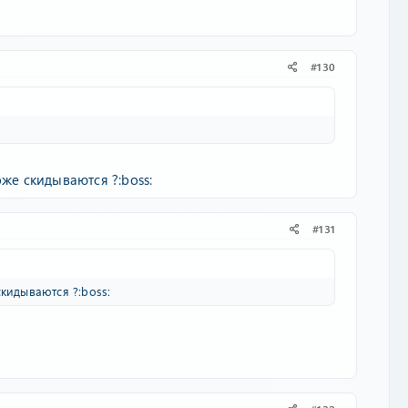
#130
же скидываются ?:boss:
#131
кидываются ?:boss: