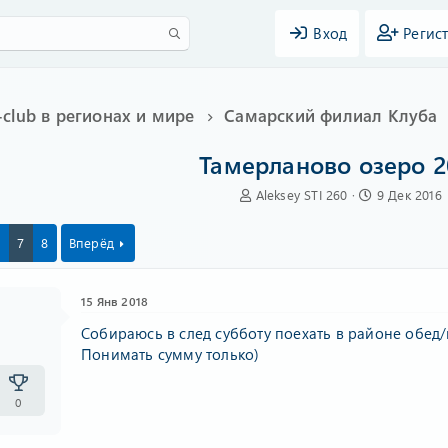
Вход
Регис
i-club в регионах и мире
Самарский филиал Клуба
Тамерланово озеро 2
А
Д
Aleksey STI 260
9 Дек 2016
в
а
т
т
7
8
Вперёд
о
а
р
н
т
а
15 Янв 2018
е
ч
~
м
а
Собираюсь в след субботу поехать в районе обед/п
ы
л
Понимать сумму только)
а
0