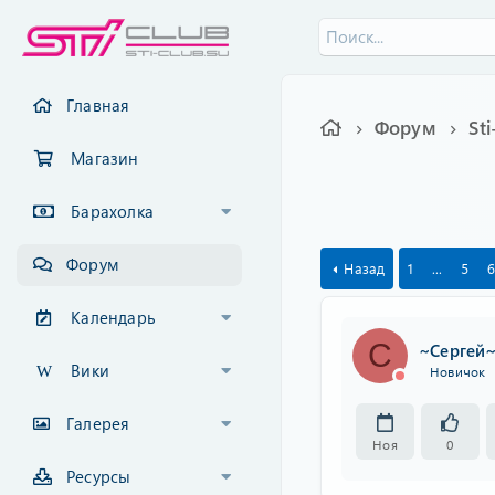
Главная
Форум
St
Магазин
Барахолка
Форум
Назад
1
...
5
6
Календарь
С
~Сергей
Вики
Новичок
Галерея
Ноя
0
Ресурсы