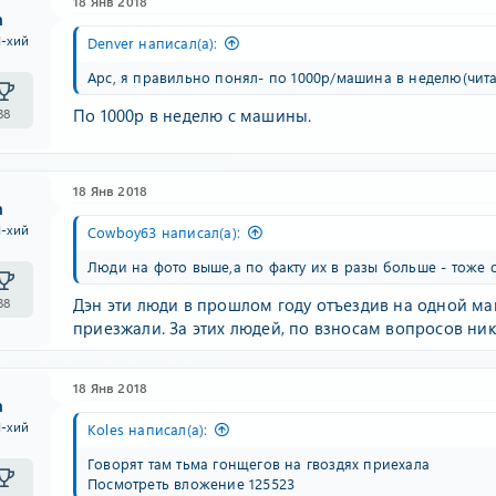
18 Янв 2018
n
I-хий
Denver написал(а):
Арс, я правильно понял- по 1000р/машина в неделю(чита
По 1000р в неделю с машины.
38
18 Янв 2018
n
I-хий
Cowboy63 написал(а):
Люди на фото выше,а по факту их в разы больше - тоже с
Дэн эти люди в прошлом году отъездив на одной маш
38
приезжали. За этих людей, по взносам вопросов ник
18 Янв 2018
n
I-хий
Koles написал(а):
Говорят там тьма гонщегов на гвоздях приехала
Посмотреть вложение 125523