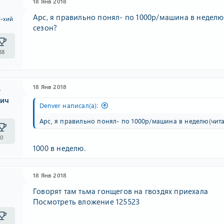
18 Янв 2018
Арс, я правильно понял- по 1000р/машина в неделю
I-хий
сезон?
38
18 Янв 2018
р
вич
Denver написал(а):
к
Арс, я правильно понял- по 1000р/машина в неделю(чита
0
1000 в неделю.
18 Янв 2018
Говорят там тьма гонщегов на гвоздях приехала
Посмотреть вложение 125523