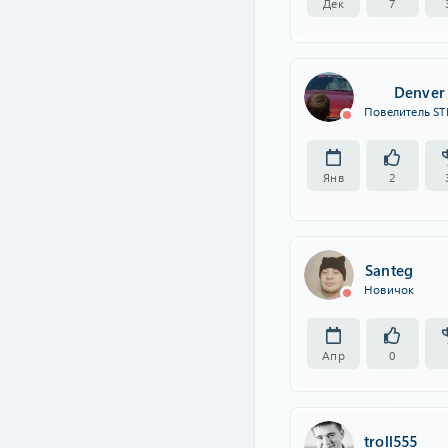
Дек
7
Denver
Повелитель ST
Янв
2
Santeg
Новичок
Апр
0
troll555