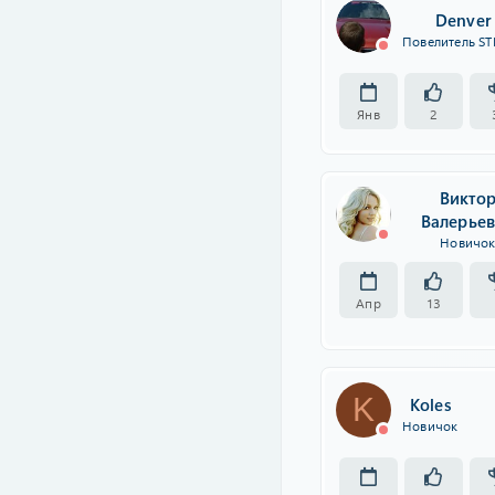
Denver
Повелитель ST
Янв
2
Викто
Валерье
Новичо
Апр
13
K
Koles
Новичок