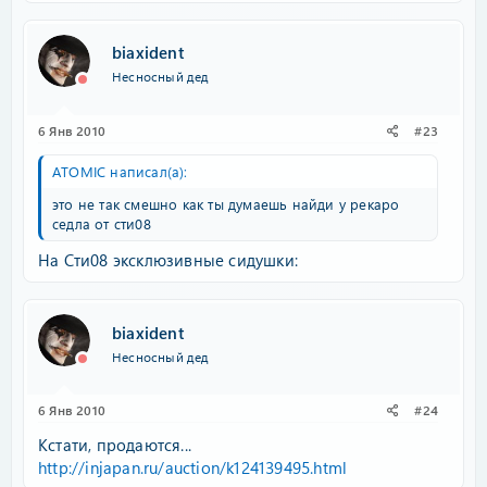
biaxident
Несносный дед
6 Янв 2010
#23
ATOMIC написал(а):
это не так смешно как ты думаешь найди у рекаро
седла от сти08
На Сти08 эксклюзивные сидушки:
biaxident
Несносный дед
6 Янв 2010
#24
Кстати, продаются...
http://injapan.ru/auction/k124139495.html