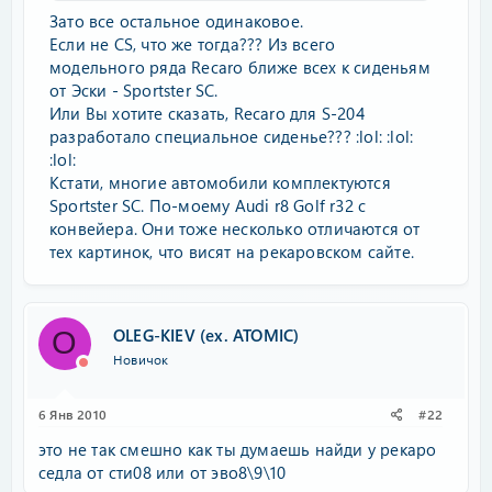
Зато все остальное одинаковое.
Если не CS, что же тогда??? Из всего
модельного ряда Recaro ближе всех к сиденьям
от Эски - Sportster SC.
Или Вы хотите сказать, Recaro для S-204
разработало специальное сиденье??? :lol: :lol:
:lol:
Кстати, многие автомобили комплектуются
Sportster SC. По-моему Audi r8 Golf r32 с
конвейера. Они тоже несколько отличаются от
тех картинок, что висят на рекаровском сайте.
OLEG-KIEV (ex. ATOMIC)
O
Новичок
6 Янв 2010
#22
это не так смешно как ты думаешь найди у рекаро
седла от сти08 или от эво8\9\10