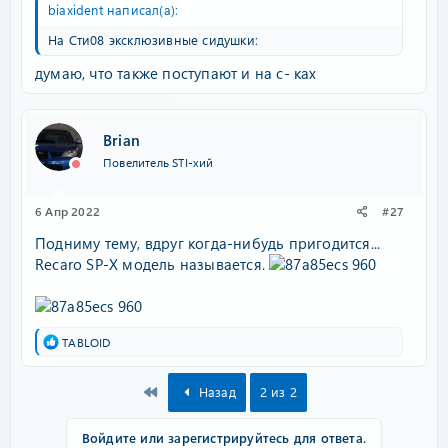
biaxident написал(а):
На Сти08 эксклюзивные сидушки:
думаю, что также поступают и на с- ках
Brian
Повелитель STI-хий
6 Апр 2022
#27
Подниму тему, вдруг когда-нибудь пригодится...
Recaro SP-X модель называется.
Р
TABLOID
е
а
к
First
Назад
2 из 2
ц
и
и
Войдите или зарегистрируйтесь для ответа.