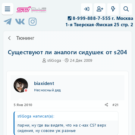
8-999-888-7-555 г. Москва
1-я Тверская-Ямская 25 стр. 2
Тюнинг
Существуют ли аналоги сидушек от s204
А
Д
stiGoga
24 Дек 2009
в
а
т
т
о
а
р
н
biaxident
т
а
Несносный дед
е
ч
м
а
ы
л
5 Янв 2010
#21
а
stiGoga написал(а):
парни, ну где вы видете, что на с-ках CS? верх
сидения, ну совсем уж разные