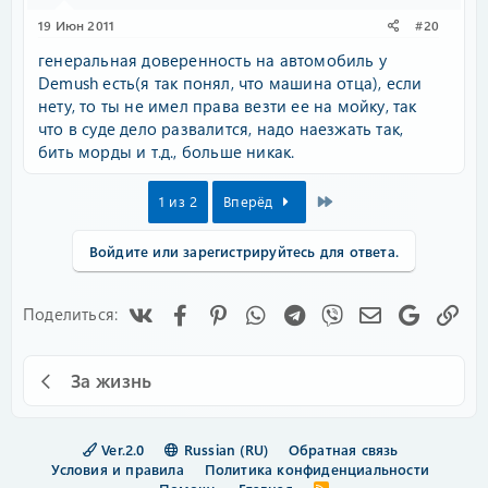
19 Июн 2011
#20
генеральная доверенность на автомобиль у
Demush есть(я так понял, что машина отца), если
нету, то ты не имел права везти ее на мойку, так
что в суде дело развалится, надо наезжать так,
бить морды и т.д., больше никак.
Last
1 из 2
Вперёд
Войдите или зарегистрируйтесь для ответа.
Vk
Facebook
Pinterest
WhatsApp
Telegram
Viber
Электронная
Google
Сс
Поделиться:
За жизнь
Ver.2.0
Russian (RU)
Обратная связь
Условия и правила
Политика конфиденциальности