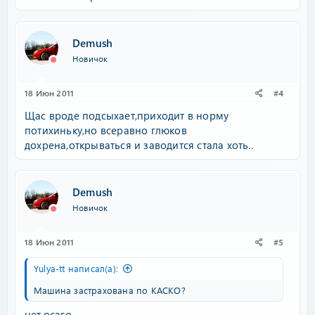
Demush
Новичок
18 Июн 2011
#4
Щас вроде подсыхает,приходит в норму
потихиньку,но всеравно глюков
дохрена,открываться и заводится стала хоть..
Demush
Новичок
18 Июн 2011
#5
Yulya-tt написал(а):
Машина застрахована по КАСКО?
нет,осаго..