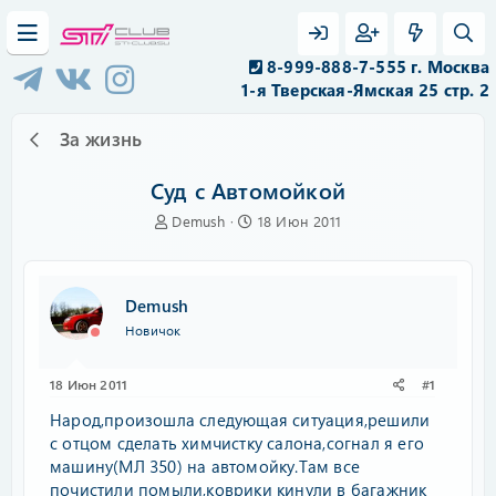
8-999-888-7-555 г. Москва
1-я Тверская-Ямская 25 стр. 2
За жизнь
Суд с Автомойкой
А
Д
Demush
18 Июн 2011
в
а
т
т
о
а
р
н
Demush
т
а
Новичок
е
ч
м
а
ы
л
18 Июн 2011
#1
а
Народ,произошла следующая ситуация,решили
с отцом сделать химчистку салона,согнал я его
машину(МЛ 350) на автомойку.Там все
почистили помыли,коврики кинули в багажник