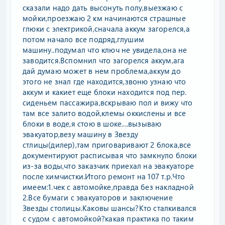
сказали надо дать высонуть полу,выезжаю с
мойки,проезжаю 2 км начинаются страшные
глюки с электрикой,сначала аккум загорелся,а
потом начало все подряд,глушим
машину..подумал что ключ не увидела,она не
заводится.Вспомнил что загорелся аккум,ага
дай думаю может в нем проблема,аккум до
этого не знал где находится,звоню узнаю что
аккум и какиет еще блоки находится под пер.
сиденьем пассажира,вскрываю пол и вижу что
там все залито водой,клемы оккислены и все
блоки в воде,я стою в шоке....вызываю
эвакуатор,везу машину в Звезду
стлицы(дилер),там приговаривают 2 блока,все
документируют расписывая что замкнуло блоки
из-за воды,что заказчик приехал на эвакуаторе
после химчистки.Итого ремонт на 107 т.р.Что
имеем:1.чек с автомойке,правда без накладной
2.Все бумаги с эвакуаторов и заключение
Звезды столицы.Каковы шансы?Кто сталкивался
с судом с автомойкой?какая практика по таким