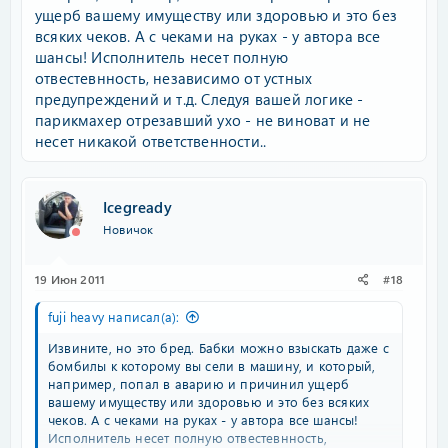
ущерб вашему имуществу или здоровью и это без
всяких чеков. А с чеками на руках - у автора все
шансы! Исполнитель несет полную
отвестевнность, независимо от устных
предупреждений и т.д. Следуя вашей логике -
парикмахер отрезавший ухо - не виноват и не
несет никакой ответственности..
Icegready
Новичок
19 Июн 2011
#18
fuji heavy написал(а):
Извините, но это бред. Бабки можно взыскать даже с
бомбилы к которому вы сели в машину, и который,
например, попал в аварию и причинил ущерб
вашему имуществу или здоровью и это без всяких
чеков. А с чеками на руках - у автора все шансы!
Исполнитель несет полную отвестевнность,