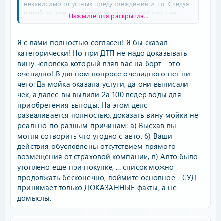
независимо от устных предупреждений и т.д. Следуя
вашей логике - парикмахер отрезавший ухо - не
Нажмите для раскрытия...
виноват и не несет никакой ответственности..
Я с вами полностью согласен! Я бы сказал
категорически! Но при ДТП не надо доказывать
вину человека который взял вас на борт - это
очевидно! В данном вопросе очевидного нет ни
чего: Да мойка оказала услуги, да они выписали
чек, а далее вы вылили 2а-100 ведер воды для
приобретения выгоды. На этом дело
разваливается полностью, доказать вину мойки не
реально по разным причинам: а) Выехав вы
могли сотворить что угодно с авто, б) Ваши
действия обусловлены отсутствием прямого
возмещения от страховой компании, в) Авто было
утоплено еще при покупке, ... список можно
продолжать бесконечно, поймите основное - СУД
принимает только ДОКАЗАННЫЕ факты, а не
домыслы.