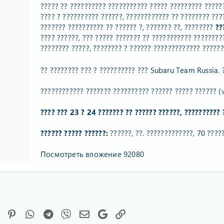
????? ?? ?????????? ??????????? ????? ????????? ?????
???? ? ?????????? ??????, ???????????? ?? ???????? ???
??????? ?????????? ?? ?????? ?, ??????? ??, ????????
??
???? ??????, ??? ????? ??????? ?? ??????????? ????????
???????? ?????, ???????? ? ?????? ????????????? ??????
?? ???????? ??? ? ?????????? ??? Subaru Team Russia. 
???????????? ??????? ?????????? ?????? ????? ?????? (
???? ??? 23 ? 24 ??????? ?? ?????? ??????, ?????????? 
?????? ????? ??????:
??????, ??. ?????????????, 70 ?????
Посмотреть вложение 92080
Facebook
Pinterest
WhatsApp
Telegram
Viber
Электронная почта
Google
Ссылка