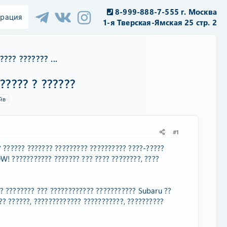
8-999-888-7-555 г. Москва
трация
1-я Тверская-Ямская 25 стр. 2
? ??????? ...
??? ? ??????
йв
#1
 ?????? ??????? ????????? ?????????? ????-?????
 ??????????? ??????? ??? ???? ????????, ????
? ???????? ??? ???????????? ??????????? Subaru ??
?? ??????, ????????????? ???????????, ??????????