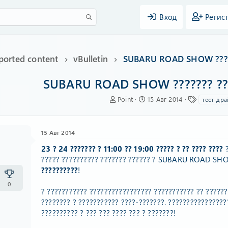
Вход
Регис
ported content
vBulletin
SUBARU ROAD SHOW ??????
SUBARU ROAD SHOW ??????? ????
А
Д
Т
Point
15 Авг 2014
тест-дра
в
а
е
т
т
г
о
а
и
15 Авг 2014
р
н
т
а
23 ? 24 ??????? ? 11:00 ?? 19:00 ????? ? ?? ???? ????
?
е
ч
????? ?????????? ??????? ?????? ? SUBARU ROAD SHOW!
м
а
??????????
!
ы
л
а
0
? ??????????? ????????????????? ??????????? ?? ??????
???????? ? ??????????? ????-???????. ????????????????
?????????? ? ??? ??? ???? ??? ? ???????!