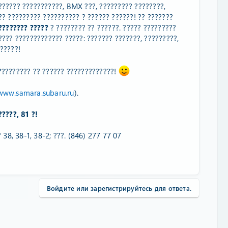
?????? ???????????, BMX ???, ????????? ????????,
?? ????????? ?????????? ? ?????? ??????! ?? ???????
???????? ?????
? ???????? ?? ??????. ????? ?????????
???? ????????????? ?????: ??????? ???????, ?????????,
?????!
????????? ?? ?????? ?????????????!
www.samara.subaru.ru
).
?????, 81 ?!
 38, 38-1, 38-2; ???. (846) 277 77 07
Войдите или зарегистрируйтесь для ответа.