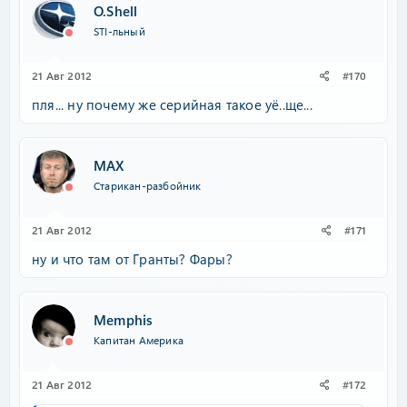
O.Shell
STI-льный
21 Авг 2012
#170
пля... ну почему же серийная такое уё..ще...
MAX
Старикан-разбойник
21 Авг 2012
#171
ну и что там от Гранты? Фары?
Memphis
Капитан Америка
21 Авг 2012
#172