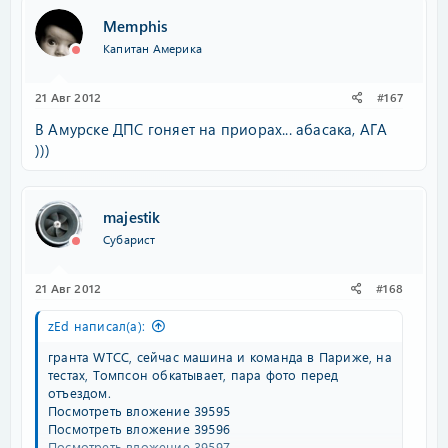
Memphis
Капитан Америка
21 Авг 2012
#167
В Амурске ДПС гоняет на приорах... абасака, АГА
)))
majestik
Субарист
21 Авг 2012
#168
zEd написал(а):
гранта WTCC, сейчас машина и команда в Париже, на
тестах, Томпсон обкатывает, пара фото перед
отъездом.
Посмотреть вложение 39595
Посмотреть вложение 39596
Посмотреть вложение 39597