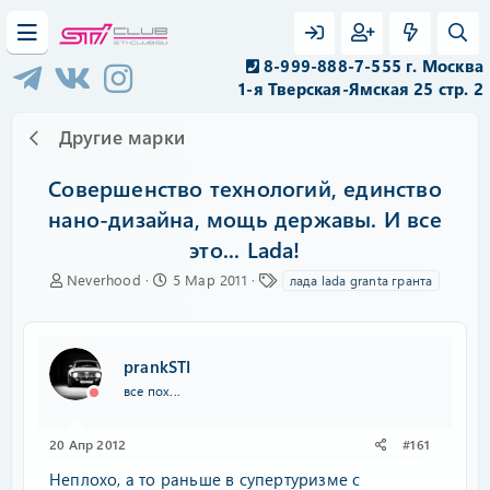
8-999-888-7-555 г. Москва
1-я Тверская-Ямская 25 стр. 2
Другие марки
Совершенство технологий, единство
нано-дизайна, мощь державы. И все
это... Lada!
А
Д
Т
Neverhood
5 Мар 2011
лада lada granta гранта
в
а
е
т
т
г
о
а
и
р
н
prankSTI
т
а
все пох...
е
ч
м
а
ы
л
20 Апр 2012
#161
а
Неплохо, а то раньше в супертуризме с