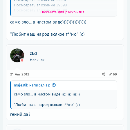
Посмотреть вложение 39598
Посмотреть вложение 39599
Нажмите для раскрытия...
кулак, цена голого около ста тыр..
Посмотреть вложение 39600
само зло... в чистом виде))))))))))))))))
"Любит наш народ всякое г**но" (с)
zEd
Новичок
21 Авг 2012
#169
majestik написал(а):
само зло... в чистом виде))))))))))))))))
"Любит наш народ всякое г**но" (с)
гений да?