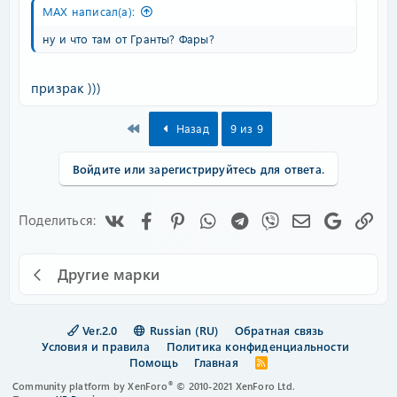
MAX написал(а):
ну и что там от Гранты? Фары?
призрак )))
First
Назад
9 из 9
Войдите или зарегистрируйтесь для ответа.
Vk
Facebook
Pinterest
WhatsApp
Telegram
Viber
Электронная
Google
Сс
Поделиться:
Другие марки
Ver.2.0
Russian (RU)
Обратная связь
Условия и правила
Политика конфиденциальности
Помощь
Главная
R
S
®
Community platform by XenForo
© 2010-2021 XenForo Ltd.
S