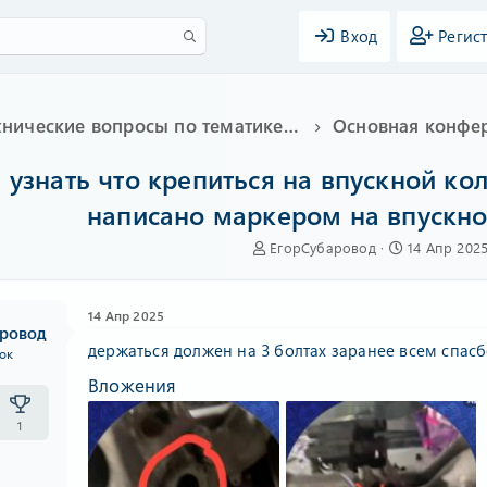
Вход
Регис
Технические вопросы по тематике Subaru
Основная конфе
узнать что крепиться на впускной кол
написано маркером на впускно
А
Д
ЕгорСубаровод
14 Апр 202
в
а
т
т
о
а
14 Апр 2025
р
н
аровод
т
а
держаться должен на 3 болтах заранее всем спас
ок
е
ч
Вложения
м
а
ы
л
а
1