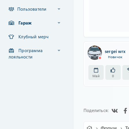
Пользователи
Гараж
Клубный мерч
Программа
sergei wrx
лояльности
Новичок
Май
0
Vk
Поделиться:
Форум