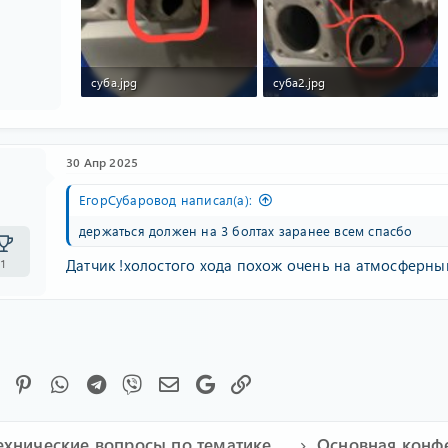
суба.jpg
суба2.jpg
48.7 KB · Просмотры: 115
70.9 KB · Просмотры: 52
30 Апр 2025
ЕгорСубаровод написал(а):
держаться должен на 3 болтах заранее всем спасбо
Датчик !холостого хода похож очень на атмосферный
1
Facebook
Pinterest
WhatsApp
Telegram
Viber
Электронная почта
Google
Ссылка
Технические вопросы по тематике Subaru
Основная конф