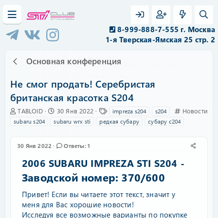
8-999-888-7-555 г. Москва
1-я Тверская-Ямская 25 стр. 2
Основная конференция
Не смог продать! Серебристая
британская красотка S204
А
Д
Т
К
TABLOID
30 Янв 2022
Новости
impreza s204
s204
в
а
е
а
subaru s204
subaru wrx sti
редкая субару
субару с204
т
т
г
т
о
а
и
е
р
н
г
30 Янв 2022
Ответы: 1
т
а
о
2006 SUBARU IMPREZA STI S204 -
е
ч
р
м
а
и
Заводской номер: 370/600
ы
л
я
а
Привет! Если вы читаете этот текст, значит у
меня для Вас хорошие новости!
Исследуя все возможные варианты по покупке