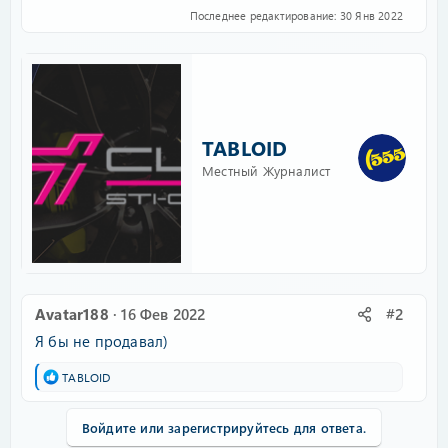
Последнее редактирование:
30 Янв 2022
TABLOID
Местный Журналист
Avatar188
16 Фев 2022
#2
Я бы не продавал)
Р
TABLOID
е
а
к
Войдите или зарегистрируйтесь для ответа.
ц