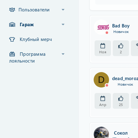
Пользователи
Гараж
Bad Boy
Новичок
Клубный мерч
Ноя
2
Программа
лояльности
D
dead_moro
Новичок
Апр
25
Сокол