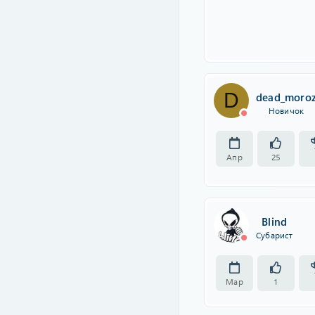
D
dead_moro
Новичок
Апр
25
Blind
Субарист
Мар
1