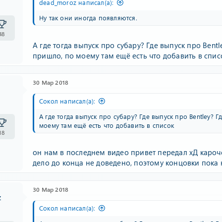
dead_moroz написал(а):
Ну так они иногда появляются.
48
А где тогда выпуск про субару? Где выпуск про Bentle
пришло, по моему там ещё есть что добавить в спис
30 Мар 2018
Сокол написал(а):
А где тогда выпуск про субару? Где выпуск про Bentley? Г
моему там ещё есть что добавить в список
18
он нам в последнем видео привет передал хД кароче 
дело до конца не доведено, поэтому концовки пока 
30 Мар 2018
z
Сокол написал(а):