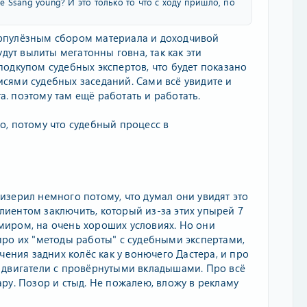
де Ssang young? И это только то что с ходу пришло, по
курпулёзным сбором материала и доходчивой
ут вылиты мегатонны говна, так как эти
дкупом судебных экспертов, что будет показано
исями судебных заседаний. Сами всё увидите и
а. поэтому там ещё работать и работать.
то, потому что судебный процесс в
тизерил немного потому, что думал они увидят это
лиентом заключить, который из-за этих упырей 7
 миром, на очень хороших условиях. Но они
 про их "методы работы" с судебными экспертами,
ения задних колёс как у вонючего Дастера, и про
двигатели с провёрнутыми вкладышами. Про всё
ару. Позор и стыд. Не пожалею, вложу в рекламу