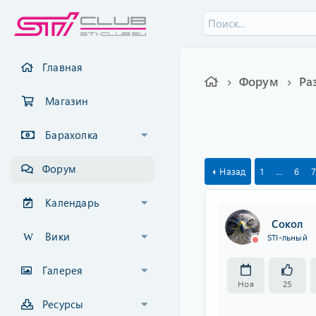
Главная
Форум
Ра
Магазин
Барахолка
Форум
Назад
1
...
6
7
Календарь
Сокол
Вики
STI-льный
Галерея
Ноя
25
Ресурсы