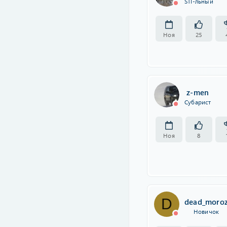
STI-льный
Ноя
25
z-men
Субарист
Ноя
8
D
dead_moro
Новичок