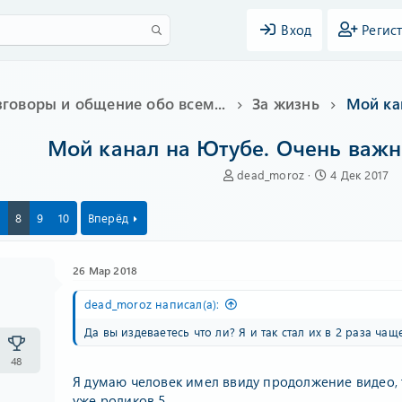
Вход
Регис
зговоры и общение обо всем...
За жизнь
Мой канал на Ютубе. Очень важн
А
Д
dead_moroz
4 Дек 2017
в
а
т
т
8
9
10
Вперёд
о
а
р
н
т
а
26 Мар 2018
е
ч
м
а
ы
л
dead_moroz написал(а):
а
Да вы издеваетесь что ли? Я и так стал их в 2 раза чащ
48
Я думаю человек имел ввиду продолжение видео,
уже роликов 5.