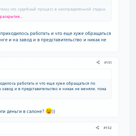
потому что судебный процесс в неопределённой стадии.
раскрытия...
ил немного потому, что думал они увидят это и
 приходилось работать и что еще хуже обращаться
 заключить, который из-за этих упырей 7 кругов ада
нге и на завод и в представительство и никак не
 хороших условиях. Но они захотели войны, значит
удебными экспертами, и про "настоящий" полный
его Дастера, и про их "проверенные временем
шами. Про всё расскажу. Пусть люди знают, до чего
#151
екламу этого ролика пару сотен тысяч, чтобы все
писал, чтобы не было повода до меня докапаться потом
ходилось работать и что еще хуже обращаться по
а завод и в представительство и никак не меняли. пока
эти деньги в салоне?
))
#152