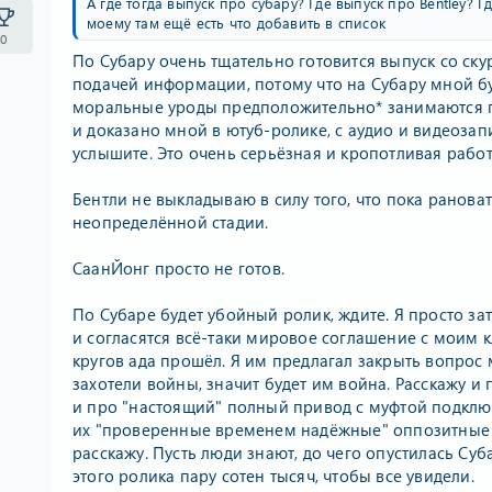
А где тогда выпуск про субару? Где выпуск про Bentley? Г
моему там ещё есть что добавить в список
0
По Субару очень тщательно готовится выпуск со с
подачей информации, потому что на Субару мной буд
моральные уроды предположительно* занимаются по
и доказано мной в ютуб-ролике, с аудио и видеозап
услышите. Это очень серьёзная и кропотливая работ
Бентли не выкладываю в силу того, что пока ранова
неопределённой стадии.
СаанЙонг просто не готов.
По Субаре будет убойный ролик, ждите. Я просто за
и согласятся всё-таки мировое соглашение с моим к
кругов ада прошёл. Я им предлагал закрыть вопрос
захотели войны, значит будет им война. Расскажу и
и про "настоящий" полный привод с муфтой подключ
их "проверенные временем надёжные" оппозитные 
расскажу. Пусть люди знают, до чего опустилась Суб
этого ролика пару сотен тысяч, чтобы все увидели.