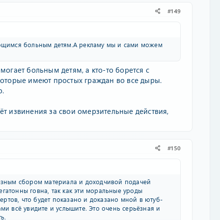
#149
ающимся больным детям.А рекламу мы и сами можем
могает больным детям, а кто-то борется с
торые имеют простых граждан во все дыры.
о.
сёт извинения за свои омерзительные действия,
#150
лёзным сбором материала и доходчивой подачей
гатонны говна, так как эти моральные уроды
ртов, что будет показано и доказано мной в ютуб-
ми всё увидите и услышите. Это очень серьёзная и
ь.