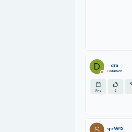
D
dra
Новичок
Янв
2
S
spcWRX