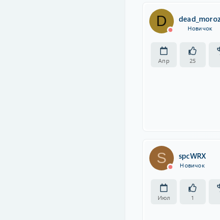
D
dead_moro
Новичок
Апр
25
S
spcWRX
Новичок
Июл
1