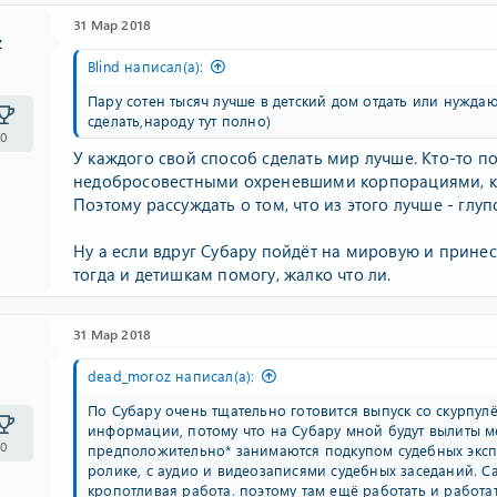
31 Мар 2018
z
Blind написал(а):
Пару сотен тысяч лучше в детский дом отдать или нужд
сделать,народу тут полно)
0
У каждого свой способ сделать мир лучше. Кто-то по
недобросовестными охреневшими корпорациями, ко
Поэтому рассуждать о том, что из этого лучше - глуп
Ну а если вдруг Субару пойдёт на мировую и прине
тогда и детишкам помогу, жалко что ли.
31 Мар 2018
dead_moroz написал(а):
По Субару очень тщательно готовится выпуск со скурпу
информации, потому что на Субару мной будут вылиты ме
0
предположительно* занимаются подкупом судебных экспе
ролике, с аудио и видеозаписями судебных заседаний. Са
кропотливая работа. поэтому там ещё работать и работат