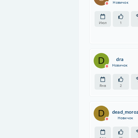
Новичок
Июл
1
D
dra
Новичок
Янв
2
D
dead_moro
Новичок
Апр
25