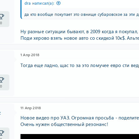
dra написал(а):
да кто вообще покупает это овнище субаровское за эти 
0
Ну разные ситуации бывают, в 2009 когда я покупал, wr
Поди херово взять новое авто со скидкой 10к$. Аль
1 Апр 2018
Тогда еще ладно, щас то за это ломучее евро сти в
0
11 Апр 2018
z
Новое видео про УАЗ. Огромная просьба - поделите
Очень нужен общественный резонанс!
0