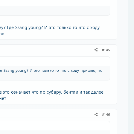
y? Где Ssang young? И это только то что с ходу
ок
#145
де Ssang young? И это только то что с ходу пришло, по
это означает что по субару, бентли и так далее
нет
#146