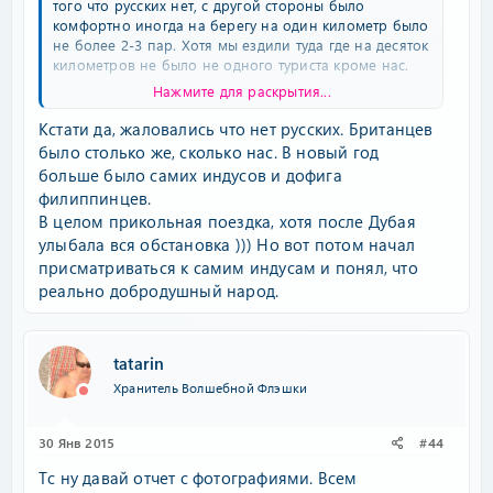
того что русских нет, с другой стороны было
комфортно иногда на берегу на один километр было
не более 2-3 пар. Хотя мы ездили туда где на десяток
километров не было не одного туриста кроме нас.
Нажмите для раскрытия...
зы- до паломничества русских ужин в Арамболе
стоило доллар это рис с овощами, салат и стакан
Кстати да, жаловались что нет русских. Британцев
ананасового сока. С тигровыми креветкми тоже
было столько же, сколько нас. В новый год
самое 7-10 долларов.
больше было самих индусов и дофига
за 300 баксов можно было вполне нормально жить
филиппинцев.
месяц за 500 как король. Это с проживанием.
В целом прикольная поездка, хотя после Дубая
Первооткрыватели Гоа хиппи разошлись по миру,
улыбала вся обстановка ))) Но вот потом начал
там им жить сейчас не по карману. А раньше там
была такая публика....... сейчас тагильцы всех мастей.
присматриваться к самим индусам и понял, что
реально добродушный народ.
tatarin
Хранитель Волшебной Флэшки
30 Янв 2015
#44
Тс ну давай отчет с фотографиями. Всем