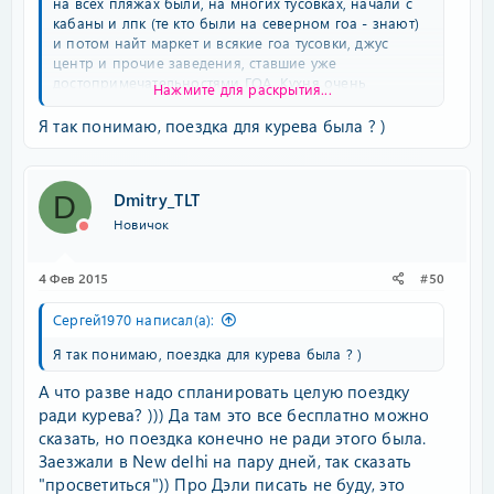
на всех пляжах были, на многих тусовках, начали с
кабаны и лпк (те кто были на северном гоа - знают)
и потом найт маркет и всякие гоа тусовки, джус
центр и прочие заведения, ставшие уже
достопримечательностями ГОА. Кухня очень
Нажмите для раскрытия...
понравилась, да вобщем то почти все понравилось
кроме грязи, но на нее как то сделана была скидка)
Я так понимаю, поездка для курева была ? )
Съезжу еще разок туда это точно. Но хотя такой
компанией и в турции можно весело отдохнуть. ps
Поездка для каждого обошлась примерно около 110-
Dmitry_TLT
D
120тр, в этом году даже считать не хочется сколько
обошлась бы(
Новичок
4 Фев 2015
#50
Сергей1970 написал(а):
Я так понимаю, поездка для курева была ? )
А что разве надо спланировать целую поездку
ради курева? ))) Да там это все бесплатно можно
сказать, но поездка конечно не ради этого была.
Заезжали в New delhi на пару дней, так сказать
"просветиться")) Про Дэли писать не буду, это