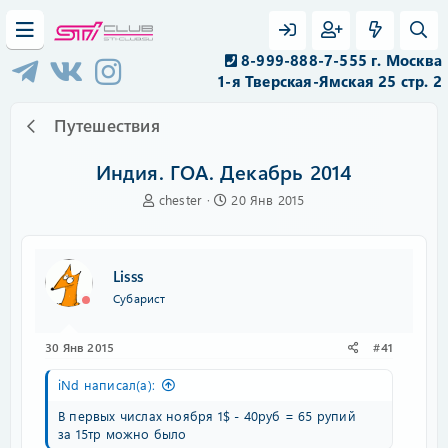
8-999-888-7-555 г. Москва
1-я Тверская-Ямская 25 стр. 2
Путешествия
Индия. ГОА. Декабрь 2014
А
Д
chester
20 Янв 2015
в
а
т
т
о
а
р
н
Lisss
т
а
Субарист
е
ч
м
а
ы
л
30 Янв 2015
#41
а
iNd написал(а):
В первых числах ноября 1$ - 40руб = 65 рупий
за 15тр можно было