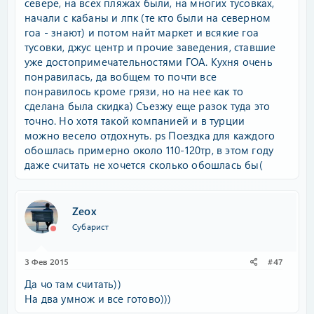
севере, на всех пляжах были, на многих тусовках,
начали с кабаны и лпк (те кто были на северном
гоа - знают) и потом найт маркет и всякие гоа
тусовки, джус центр и прочие заведения, ставшие
уже достопримечательностями ГОА. Кухня очень
понравилась, да вобщем то почти все
понравилось кроме грязи, но на нее как то
сделана была скидка) Съезжу еще разок туда это
точно. Но хотя такой компанией и в турции
можно весело отдохнуть. ps Поездка для каждого
обошлась примерно около 110-120тр, в этом году
даже считать не хочется сколько обошлась бы(
Zeox
Субарист
3 Фев 2015
#47
Да чо там считать))
На два умнож и все готово)))