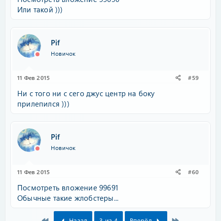
Или такой )))
Pif
Новичок
11 Фев 2015
#59
Ни с того ни с сего джус центр на боку
прилепился )))
Pif
Новичок
11 Фев 2015
#60
Посмотреть вложение 99691
Обычные такие жлобстеры...
First
Last
Назад
3 из 4
Вперёд