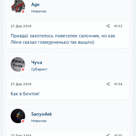
Age
Новичок
27 Дек 2014
#133
Правда) захотелось повеселее салончик, но как
Лёня сказал гламурненько так вышло)
Чуча
Субарист
27 Дек 2014
#134
Как в Бентли!
Sanyo4ek
Новичок
27 Дек 2014
#135