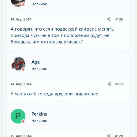
Новичок
14 Апр 2014
#126
А говорят, что если подвеской клиренс менять,
привода чуть не в том пооложении будут. не
боишься, что их повыдергивает?
Age
Новичок
14 Апр 2014
#127
У меня от 6-го года врх, они подлиннее
Perkins
P
Новичок
15 Апр 2014
#128