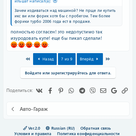
ильшат написал(а):
Зачем издиваться над машиной? Не прще ли купить
икс ви или форик хотя бы с пробегом. Тем более
форики турбо 2006 года ест в продаже.
полностью согласен! это недопустимо так
изуродовать купе! еще бы пикап сделали!
:
:
:
:
:
First
Last
Назад
7 из 9
Вперёд
Войдите или зарегистрируйтесь для ответа.
Vk
Facebook
Pinterest
WhatsApp
Telegram
Viber
Электронная
Google
Сс
Поделиться:
Авто-Гараж
Ver.2.0
Russian (RU)
Обратная связь
Условия и правила
Политика конфиденциальности