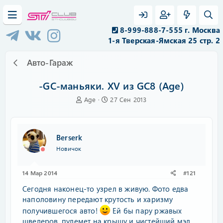
8-999-888-7-555 г. Москва
1-я Тверская-Ямская 25 стр. 2
Авто-Гараж
-GC-маньяки. XV из GC8 (Age)
А
Д
Age
27 Сен 2013
в
а
т
т
о
а
р
н
Berserk
т
а
Новичок
е
ч
м
а
ы
л
14 Мар 2014
#121
а
Сегодня наконец-то узрел в живую. Фото едва
наполовину передают крутость и харизму
получившегося авто!
Ей бы пару ржавых
швелеров, пулемет на крышу и чистейший мэд