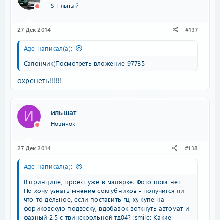
STI-льный
27 Дек 2014
#137
Age написал(а):
Салончик)
Посмотреть вложение 97785
охренеть!!!!!!
ильшат
И
Новичок
27 Дек 2014
#138
Age написал(а):
В принципе, проект уже в малярке. Фото пока нет.
Но хочу узнать мнение соклубников - получится ли
что-то дельное, если поставить гц-ху купе на
фориковскую подвеску, вдобавок воткнуть автомат и
фазный 2,5 с твинскрольной тд04? :smile: Какие