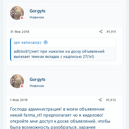
Gorgyts
Новичок
31 Янв 2018
#1,911
spn написал(а):
adblock?[/нет! при нажатии на доску объявлений
вылезает темная вкладка с надписью 27(1х1)
Gorgyts
Новичок
1 Фев 2018
#1,912
Господа администрация! в моем объявлении
некий farma_st1 предполагает чо я кидалово!
откройте мне доступ к доске объявлений, чтобы
была возможность разобраться, заранее