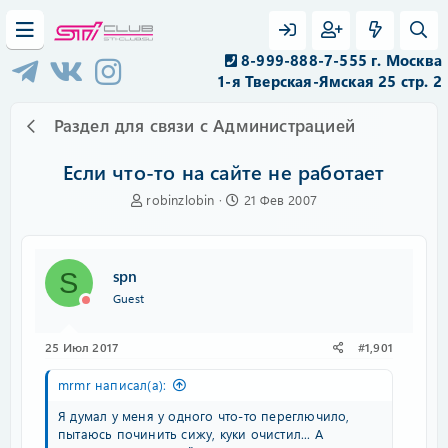
8-999-888-7-555 г. Москва
1-я Тверская-Ямская 25 стр. 2
Раздел для связи с Администрацией
Если что-то на сайте не работает
А
Д
robinzlobin
21 Фев 2007
в
а
т
т
о
а
р
н
spn
S
т
а
Guest
е
ч
м
а
ы
л
25 Июл 2017
#1,901
а
mrmr написал(а):
Я думал у меня у одного что-то переглючило,
пытаюсь починить сижу, куки очистил... А