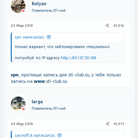
Kolyan
Повелитель STI-хий
23 Мар 2018
#1,916
spn написал(а):
только вариант, что заблокировали специально
попробуй по IP адресу
http://83.137.50.168
spn
, пропиши запись для sti-club.su, у тебя только
запись на
www
.sti-club.su
larga
Повелитель STI-хий
24 Мар 2018
#1,917
Leonoff.A написал(а):