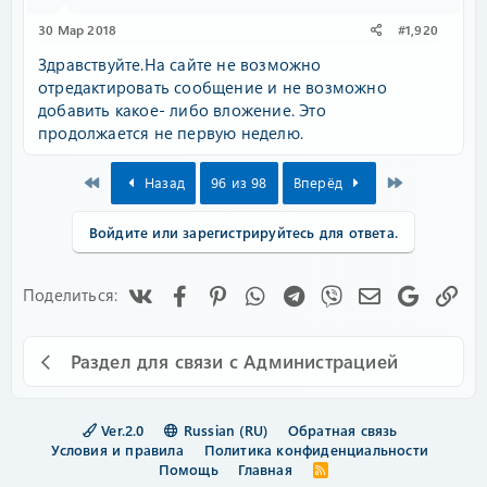
30 Мар 2018
#1,920
Здравствуйте.На сайте не возможно
отредактировать сообщение и не возможно
добавить какое- либо вложение. Это
продолжается не первую неделю.
First
Last
Назад
96 из 98
Вперёд
Войдите или зарегистрируйтесь для ответа.
Vk
Facebook
Pinterest
WhatsApp
Telegram
Viber
Электронная
Google
Сс
Поделиться:
Раздел для связи с Администрацией
Ver.2.0
Russian (RU)
Обратная связь
Условия и правила
Политика конфиденциальности
Помощь
Главная
R
S