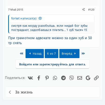
7 Май 2015
#120
forket написал(а):
смотря как морду разобъёшь. если нидай бог зубы
пострадают, задолбаешься платить... 1 зуб тысяч 15
При грамотном адвокате можно за один зуб и 50
тр снять
First
Last
Назад
6 из 7
Вперёд
Войдите или зарегистрируйтесь для ответа.
Vk
Facebook
Pinterest
WhatsApp
Telegram
Viber
Электронная
Google
Сс
Поделиться:
За жизнь