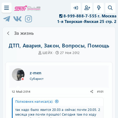
8-999-888-7-555 г. Москва
1-я Тверская-Ямская 25 стр. 2
За жизнь
ДТП, Авария, Закон, Вопросы, Помощь
А
Д
ШЕЙХ
27 Ноя 2012
в
а
т
т
о
а
р
н
z-men
т
а
Субарист
е
ч
м
а
ы
л
12 Май 2014
#101
а
Полковник написал(а):
так надо было явится 20.03 а сейчас почти 20.05. 2
месяца уже почти прошло! Сегодня там по ходу