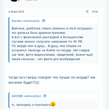
6 Май 2015
#116
ibaniez написал(а):
Вмятина, разбитое стекло (именно в этой ситуации) -
это должна быть административка.
А вот с физической расправой в большинстве
случаев можно получить наказание по УК РФ.
По морде или в душу... В душу, там следов не
останется. Никогда не бейте по морде. Нет следов
(на теле, фото-видеосъёмки, свидетелей, может ещё
какие нюансы) - нет факта для возбуждения.
тогда поч гаеры говорят что лучше по морде? им
веселее будет?))))
Alik1986 написал(а):
тс, запишись к психологу