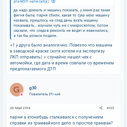
prankSTI написал(а):
да надо доехать и машину показать, у меня раз такая
фигня была, парня сбили, какая то сука мою машину
назвала, пришлось на след день ехать машину
показывать... изучали чуть не с микроскопом, потом
сказали, что следов ремонта не видят и извинились,
а так бы розыск подали.
+1 у друга было аналогично. Повезло что машина
в заводской краске (хотя хотели на экспертизу
ЛКП отправить) + случайно нашел чек с
автомойки, где дата и время совпали со временем
предполагаемого ДТП
g30
G
Повелитель STI-хий
20 Май 2014
#105
парни а ктонибудь сталкивался с получением
справки из трамвайного депо о простое трамвая?