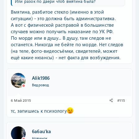
Или разок по даери чтоб вмятина была?
Вмятина, разбитое стекло (именно в этой
ситуации) - это должна быть административка.
А вот с физической расправой в большинстве
случаев можно получить наказание по УК РФ.
По морде или в душу... В душу, там следов не
останется. Никогда не бейте по морде. Нет следов
(на теле, фото-видеосъёмки, свидетелей, может
ещё какие нюансы) - нет факта для возбуждения.
Alik1986
Ведровод
6 Май 2015
#115
тс, запишись к психологу
6a6au'ka
Новичок