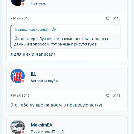
Новичок
7 Май 2015
#118
ibaniez написал(а):
Йа не хаер ) Лучше вам в компетентные органы с
данным вопросом, тут онные присутствуют.
я для них и написал)
ILL
Ветераны клуба
7 Май 2015
#119
Это тебе лучше на дром в правовую ветку)
MaksimEA
Повелитель STI-хий