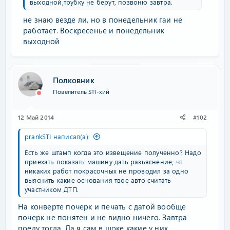
выходной,трубку не берут, позвоню завтра.
не знаю везде ли, но в понедельник гаи не
работает. Воскресенье и понедельник
выходной
Полковник
Повелитель STI-хий
12 Май 2014
#102
prankSTI написал(а):
Есть же штамп когда это извещение полученно? Надо
приехать показать машину дать разьяснение, чт
никаких работ покрасочных не проводил за одно
выяснить какие основания твое авто считать
участником ДТП.
На конверте почерк и печать с датой вообще
почерк не понятен и не видно ничего. Завтра
поеду тогда. Да я сам в шоке какие у них