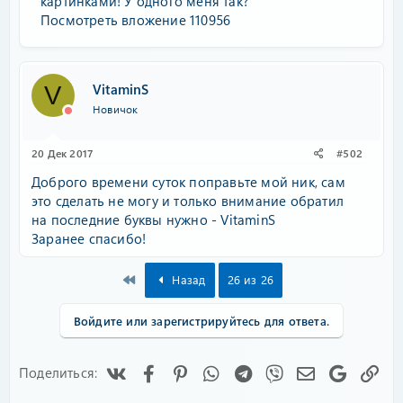
картинками! У одного меня так?
Посмотреть вложение 110956
VitaminS
V
Новичок
20 Дек 2017
#502
Доброго времени суток поправьте мой ник, сам
это сделать не могу и только внимание обратил
на последние буквы нужно - VitaminS
Заранее спасибо!
First
Назад
26 из 26
Войдите или зарегистрируйтесь для ответа.
Vk
Facebook
Pinterest
WhatsApp
Telegram
Viber
Электронная
Google
Сс
Поделиться: