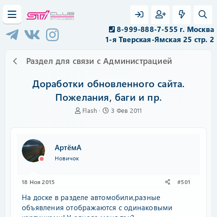
8-999-888-7-555 г. Москва
1-я Тверская-Ямская 25 стр. 2
Раздел для связи с Администрацией
Доработки обновленного сайта.
Пожелания, баги и пр.
А
Д
Flash
3 Фев 2011
в
а
т
т
о
а
р
н
АртёмА
т
а
Новичок
е
ч
м
а
ы
л
18 Ноя 2015
#501
а
На доске в разделе автомобили,разные
объявления отображаются с одинаковыми