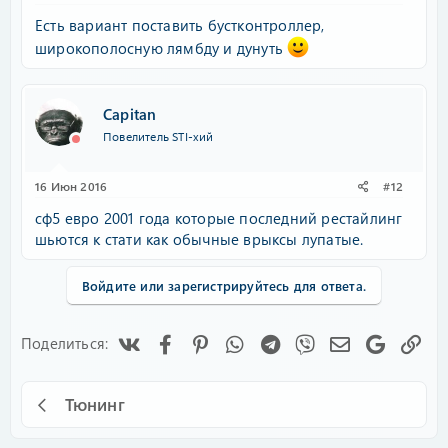
Есть вариант поставить бустконтроллер,
широкополосную лямбду и дунуть
Capitan
Повелитель STI-хий
16 Июн 2016
#12
сф5 евро 2001 года которые последний рестайлинг
шьются к стати как обычные врыксы лупатые.
Войдите или зарегистрируйтесь для ответа.
Vk
Facebook
Pinterest
WhatsApp
Telegram
Viber
Электронная
Google
Сс
Поделиться:
Тюнинг