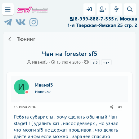
8-999-888-7-555 г. Москва
1-я Тверская-Ямская 25 стр. 2
Тюнинг
Чвн на forester sf5
А
Д
Т
Иванsf5
15 Июн 2016
sf5
чвн
в
а
е
т
т
г
о
а
и
р
н
Иванsf5
И
т
а
Новичок
е
ч
м
а
ы
л
15 Июн 2016
#1
а
Ребята субаристы , хочу сделать обычный Чвн
stage1 ! ( удалить кат , насос девчерк , Но узнал
что мозги sf5 не держат прошивок , что делать
дайте инфы если можно . Заранее спасибо