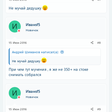
Не мучай дедушку
Иванsf5
И
Новичок
15 Июн 2016
#8
Андрей Шиманов написал(а):
Не мучай дедушку
При чем тут мучения , я же не 350+ на стоке
снимать собрался
Иванsf5
И
Новичок
15 Июн 2016
#9