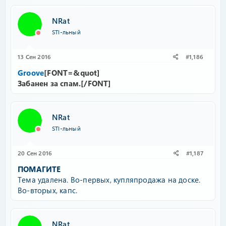
NRat
STI-льный
13 Сен 2016
#1,186
Groove
[FONT=&quot]
Забанен за спам.[/FONT]
NRat
STI-льный
20 Сен 2016
#1,187
ПОМАГИТЕ
Тема удалена. Во-первых, купляпродажа на доске.
Во-вторых, капс.
NRat