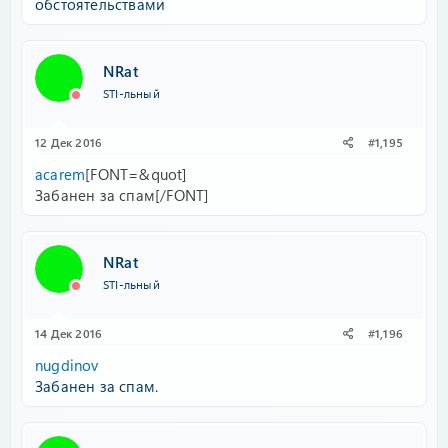
обстоятельствами
NRat
STI-льный
12 Дек 2016
#1,195
acarem
[FONT=&quot]
Забанен за спам[/FONT]
NRat
STI-льный
14 Дек 2016
#1,196
nugdinov
Забанен за спам.