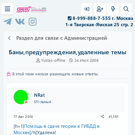
8-999-888-7-555 г. Москва
1-я Тверская-Ямская 25 стр. 2
Раздел для связи с Администрацией
Баны,предупреждения,удаленные темы
А
Д
Yustas-offline
24 Июл 2008
в
а
т
т
В этой теме нельзя размещать новые ответы.
о
а
р
н
т
а
е
ч
NRat
м
а
STI-льный
ы
л
а
17 Авг 2016
#1,181
[h=1]
Помощь в сдаче теории в ГИБДД в
Москве
[/h]Удалена!