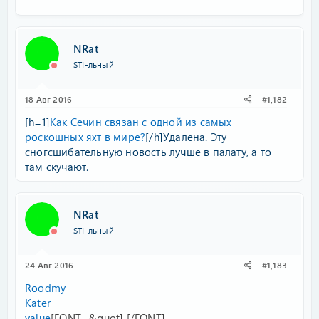
NRat
STI-льный
18 Авг 2016
#1,182
[h=1]
Как Сечин связан с одной из самых
роскошных яхт в мире?
[/h]Удалена. Эту
сногсшибательную новость лучше в палату, а то
там скучают.
NRat
STI-льный
24 Авг 2016
#1,183
Roodmy
Kater
value
[FONT=&quot] [/FONT]