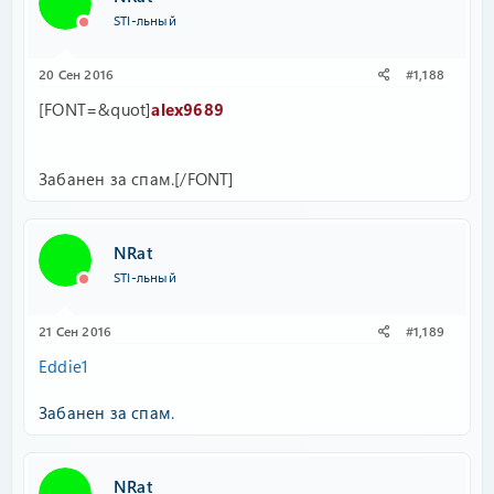
STI-льный
20 Сен 2016
#1,188
[FONT=&quot]
alex9689
Забанен за спам.[/FONT]
NRat
STI-льный
21 Сен 2016
#1,189
Eddie1
Забанен за спам.
NRat