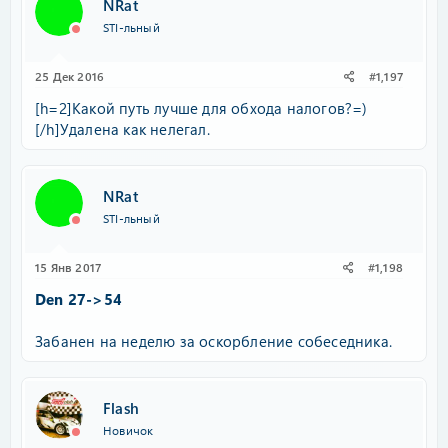
NRat
STI-льный
25 Дек 2016
#1,197
[h=2]Какой путь лучше для обхода налогов?=)
[/h]Удалена как нелегал.
NRat
STI-льный
15 Янв 2017
#1,198
Den 27->54
​Забанен на неделю за оскорбление собеседника.
Flash
Новичок