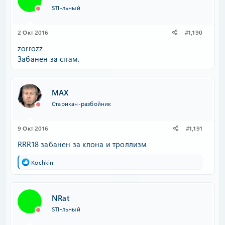
STI-льный
2 Окт 2016
#1,190
zorrozz
Забанен за спам.
MAX
Старикан-разбойник
9 Окт 2016
#1,191
RRR18 забанен за клона и троллизм
Р
Kochkin
е
а
к
ц
NRat
и
STI-льный
и
: