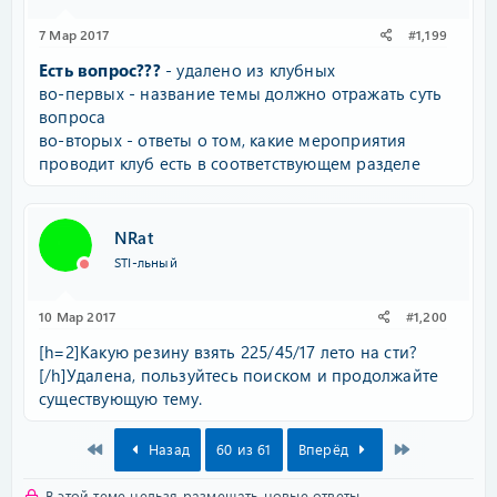
7 Мар 2017
#1,199
Есть вопрос???
- удалено из клубных
во-первых - название темы должно отражать суть
вопроса
во-вторых - ответы о том, какие мероприятия
проводит клуб есть в соответствующем разделе
NRat
STI-льный
10 Мар 2017
#1,200
[h=2]Какую резину взять 225/45/17 лето на сти?
[/h]Удалена, пользуйтесь поиском и продолжайте
существующую тему.
First
Last
Назад
60 из 61
Вперёд
В этой теме нельзя размещать новые ответы.