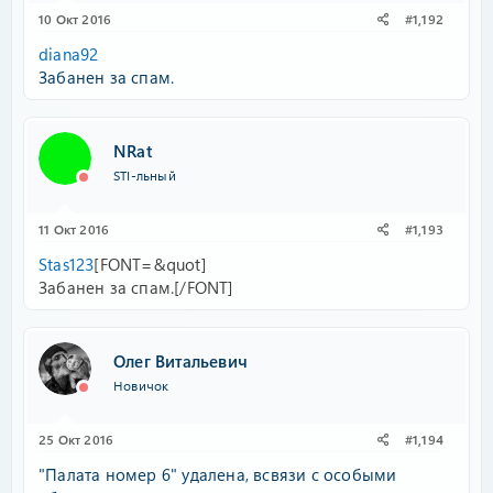
10 Окт 2016
#1,192
diana92
Забанен за спам.
NRat
STI-льный
11 Окт 2016
#1,193
Stas123
[FONT=&quot]
Забанен за спам.[/FONT]
Олег Витальевич
Новичок
25 Окт 2016
#1,194
"Палата номер 6" удалена, всвязи с особыми