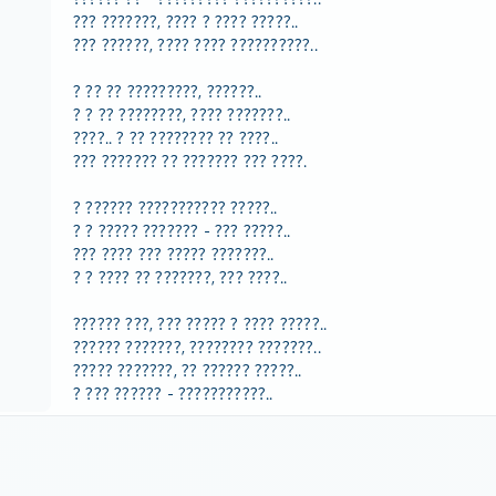
??? ???????, ???? ? ???? ?????..
??? ??????, ???? ???? ??????????..
? ?? ?? ?????????, ??????..
? ? ?? ????????, ???? ???????..
????.. ? ?? ???????? ?? ????..
??? ??????? ?? ??????? ??? ????.
? ?????? ??????????? ?????..
? ? ????? ??????? - ??? ?????..
??? ???? ??? ????? ???????..
? ? ???? ?? ???????, ??? ????..
?????? ???, ??? ????? ? ???? ?????..
?????? ???????, ???????? ???????..
????? ???????, ?? ?????? ?????..
? ??? ?????? - ???????????..