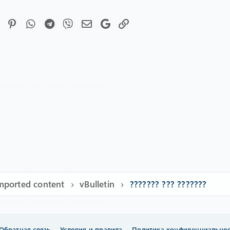
Facebook
Pinterest
WhatsApp
Telegram
Viber
Электронная почта
Google
Ссылка
mported content
vBulletin
??????? ??? ???????
Обратная связь
Условия и правила
Политика конфиденциально