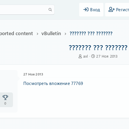
Вход
Регис
ported content
vBulletin
??????? ??? ???????
??????? ??? ???????
А
Д
axl
27 Ноя 2013
в
а
т
т
о
а
27 Ноя 2013
р
н
т
а
Посмотреть вложение 77769
е
ч
м
а
ы
л
а
0