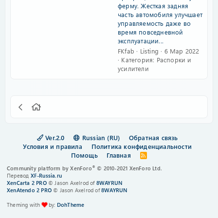
ферму. Жесткая задняя
часть автомобиля улучшает
управляемость даже во
время повседневной
эксплуатации...
FKfab
Listing
6 Мар 2022
Категория:
Распорки и
усилители
Ver.2.0
Russian (RU)
Обратная связь
Условия и правила
Политика конфиденциальности
Помощь
Главная
R
S
®
Community platform by XenForo
© 2010-2021 XenForo Ltd.
S
Перевод
XF-Russia.ru
XenCarta 2 PRO
© Jason Axelrod of
8WAYRUN
XenAtendo 2 PRO
© Jason Axelrod of
8WAYRUN
Theming with
by:
DohTheme