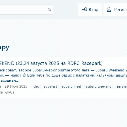
Вход
Регис
ару
KEND (23,24 августа 2025 на RDRC Racepark)
ировать второе Subaru-мероприятие этого лета — Subaru Weekend 202
aru — мало? 🤔 Если тебе по душе отдых с палатками, кальяном, шаш
ыходные...
а
29 Июл 2025
rdrc
subafest
subaru meet
subaru weekend
выста
ти клуба