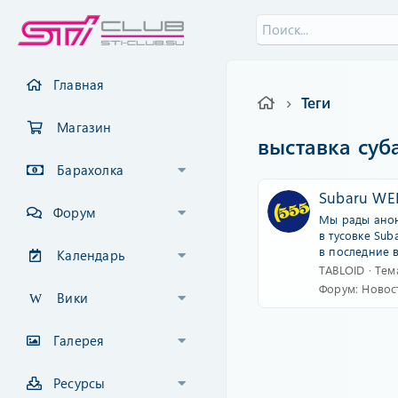
Главная
Теги
Магазин
выставка суб
Барахолка
Subaru WEE
Форум
Мы рады анонс
в тусовке Sub
в последние в
Календарь
TABLOID
Тем
Форум:
Новос
Вики
Галерея
Ресурсы