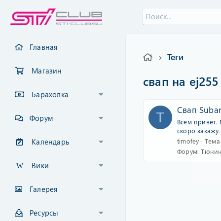
Главная
Теги
Магазин
свап на ej255
Барахолка
Свап Subar
T
Форум
Всем привет. 
скоро закажу
timofey
Тема
Календарь
Форум:
Тюнин
Вики
Галерея
Ресурсы