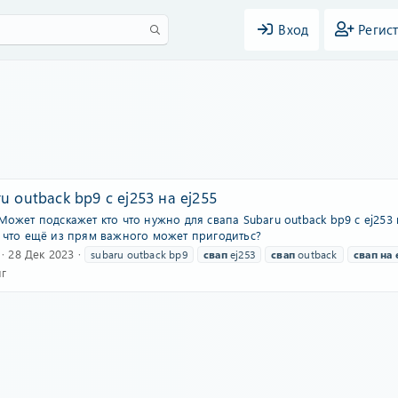
Вход
Регис
u outback bp9 с ej253 на ej255
Может подскажет кто что нужно для свапа Subaru outback bp9 с ej253 
. что ещё из прям важного может пригодитьс?
28 Дек 2023
subaru outback bp9
свап
ej253
свап
outback
свап
на
г