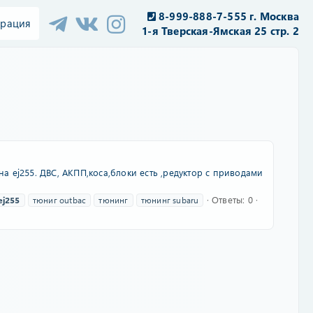
8-999-888-7-555 г. Москва
трация
1-я Тверская-Ямская 25 стр. 2
на ej255. ДВС, АКПП,коса,блоки есть ,редуктор с приводами
Ответы: 0
ej255
тюниг outbac
тюнинг
тюнинг subaru