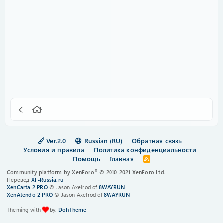
Ver.2.0
Russian (RU)
Обратная связь
Условия и правила
Политика конфиденциальности
Помощь
Главная
R
S
®
Community platform by XenForo
© 2010-2021 XenForo Ltd.
S
Перевод
XF-Russia.ru
XenCarta 2 PRO
© Jason Axelrod of
8WAYRUN
XenAtendo 2 PRO
© Jason Axelrod of
8WAYRUN
Theming with
by:
DohTheme