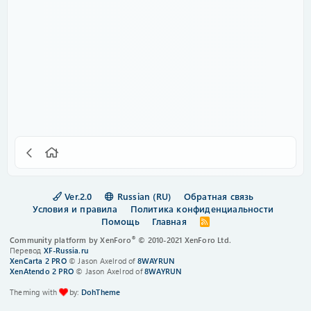
Ver.2.0
Russian (RU)
Обратная связь
Условия и правила
Политика конфиденциальности
Помощь
Главная
R
S
®
Community platform by XenForo
© 2010-2021 XenForo Ltd.
S
Перевод
XF-Russia.ru
XenCarta 2 PRO
© Jason Axelrod of
8WAYRUN
XenAtendo 2 PRO
© Jason Axelrod of
8WAYRUN
Theming with
by:
DohTheme