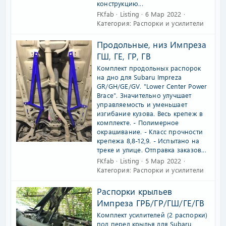
конструкцию...
FKfab
Listing
6 Мар 2022
Категория:
Распорки и усилители
Продольные, низ Импреза
ГШ, ГЕ, ГР, ГВ
Комплект продольных распорок
на дно для Subaru Impreza
GR/GH/GE/GV. "Lower Center Power
Brace". Значительно улучшает
управляемость и уменьшает
изгибание кузова. Весь крепеж в
комплекте. - Полимерное
окрашивание. - Класс прочности
крепежа 8,8-12,9. - Испытано на
треке и улице. Отправка заказов...
FKfab
Listing
5 Мар 2022
Категория:
Распорки и усилители
Распорки крыльев
Импреза ГРБ/ГР/ГШ/ГЕ/ГВ
Комплект усилителей (2 распорки)
под перед крылья для Subaru