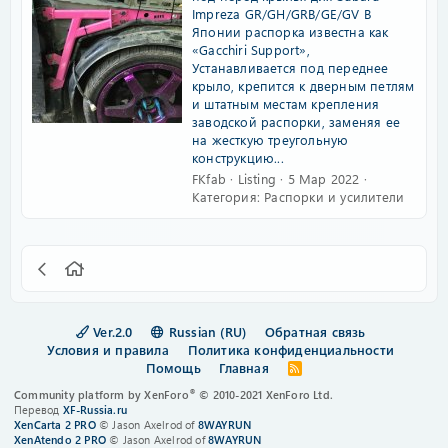
Impreza GR/GH/GRB/GE/GV В
Японии распорка известна как
«Gacchiri Support»,
Устанавливается под переднее
крыло, крепится к дверным петлям
и штатным местам крепления
заводской распорки, заменяя ее
на жесткую треугольную
конструкцию...
FKfab
Listing
5 Мар 2022
Категория:
Распорки и усилители
Ver.2.0
Russian (RU)
Обратная связь
Условия и правила
Политика конфиденциальности
Помощь
Главная
R
S
®
Community platform by XenForo
© 2010-2021 XenForo Ltd.
S
Перевод
XF-Russia.ru
XenCarta 2 PRO
© Jason Axelrod of
8WAYRUN
XenAtendo 2 PRO
© Jason Axelrod of
8WAYRUN