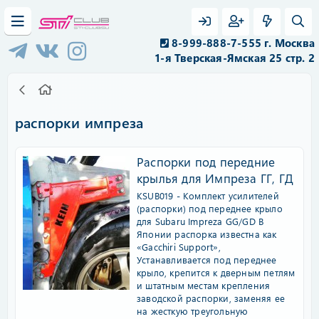
8-999-888-7-555 г. Москва
1-я Тверская-Ямская 25 стр. 2
распорки импреза
Распорки под передние
крылья для Импреза ГГ, ГД
KSUB019 - Комплект усилителей
(распорки) под переднее крыло
для Subaru Impreza GG/GD В
Японии распорка известна как
«Gacchiri Support»,
Устанавливается под переднее
крыло, крепится к дверным петлям
и штатным местам крепления
заводской распорки, заменяя ее
на жесткую треугольную