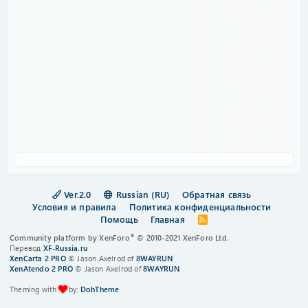
Ver.2.0
Russian (RU)
Обратная связь
Условия и правила
Политика конфиденциальности
Помощь
Главная
R
S
®
Community platform by XenForo
© 2010-2021 XenForo Ltd.
S
Перевод
XF-Russia.ru
XenCarta 2 PRO
© Jason Axelrod of
8WAYRUN
XenAtendo 2 PRO
© Jason Axelrod of
8WAYRUN
Theming with
by:
DohTheme