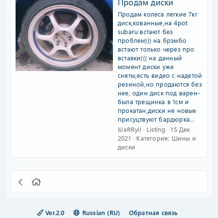
Продам диски
Продам колеса легкие 7кг
диск,кованные,на 4pot
subaru встают без
проблем))) на брэмбо
встают только через про
вставки((( на данный
момент диски уже
сняты,есть видео с надетой
резиной,но продаются без
нее, один диск под варен-
была трещинка в 1см и
прокатан,диски не новые
присуцтвуют бардюрка...
IIJeRRyII
Listing
15 Дек
2021
Категория:
Шины и
диски
Ver.2.0
Russian (RU)
Обратная связь