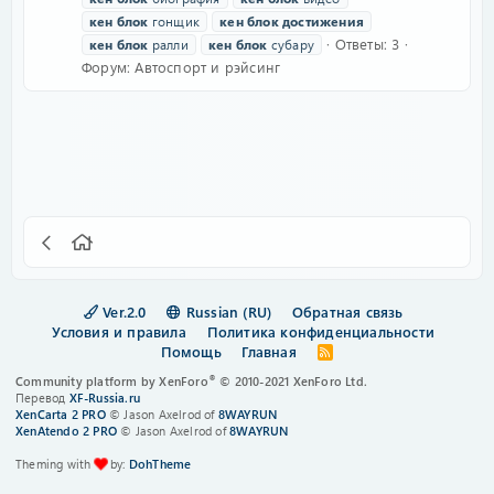
кен
блок
гонщик
кен
блок
достижения
Ответы: 3
кен
блок
ралли
кен
блок
субару
Форум:
Автоспорт и рэйсинг
Ver.2.0
Russian (RU)
Обратная связь
Условия и правила
Политика конфиденциальности
Помощь
Главная
R
S
®
Community platform by XenForo
© 2010-2021 XenForo Ltd.
S
Перевод
XF-Russia.ru
XenCarta 2 PRO
© Jason Axelrod of
8WAYRUN
XenAtendo 2 PRO
© Jason Axelrod of
8WAYRUN
Theming with
by:
DohTheme