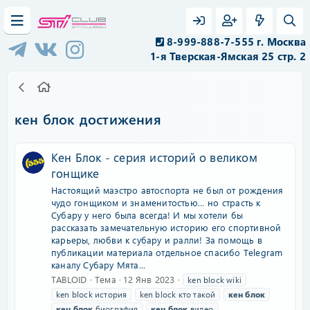
8-999-888-7-555 г. Москва
1-я Тверская-Ямская 25 стр. 2
кен блок достижения
Кен Блок - серия историй о великом
гонщике
Настоящий маэстро автоспорта не был от рождения
чудо гонщиком и знаменитостью… но страсть к
Субару у него была всегда! И мы хотели бы
рассказать замечательную историю его спортивной
карьеры, любви к субару и ралли! За помощь в
публикации материала отдельное спасибо Telegram
каналу Субару Мята...
TABLOID
Тема
12 Янв 2023
ken block wiki
ken block история
ken block кто такой
кен
блок
кен
блок
биография
кен
блок
видео