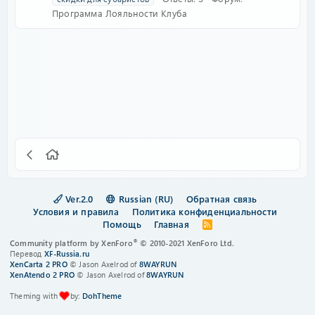
Программа Лояльности Клуба
Ver.2.0
Russian (RU)
Обратная связь
Условия и правила
Политика конфиденциальности
Помощь
Главная
R
S
®
Community platform by XenForo
© 2010-2021 XenForo Ltd.
S
Перевод
XF-Russia.ru
XenCarta 2 PRO
© Jason Axelrod of
8WAYRUN
XenAtendo 2 PRO
© Jason Axelrod of
8WAYRUN
Theming with
by:
DohTheme