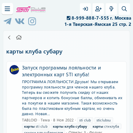
8-999-888-7-555 г. Москва
1-я Тверская-Ямская 25 стр. 2
карты клуба субару
Запуск программы лояльности и
электронных карт STI клуба!
ПРОГРАММА ЛОЯЛЬНОСТИ Друзья! Мы открываем
программу лояльности для членов нашего клуба.
Теперь вы сможете получить скидку от наших
партнеров и копить бонусные баллы, обменивать их
на покупки в нашем магазине. Такая возможность
была по пластиковым клубным картам, но очень
давно. Новая...
TABLOID
Тема
8 Ноя 2022
sti club
sticlubsu
карты
sti club
карты
клуба
субару
карты
стиклуба
Ответы: 3
Форум:
скидки для субаристов