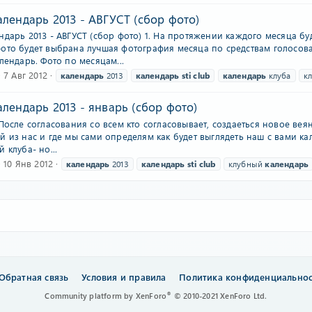
лендарь 2013 - АВГУСТ (сбор фото)
дарь 2013 - АВГУСТ (сбор фото) 1. На протяжении каждого месяца бу
ото будет выбрана лучшая фотография месяца по средствам голосова
лендарь. Фото по месяцам...
7 Авг 2012
календарь
2013
календарь
sti
club
календарь
клуба
к
лендарь 2013 - январь (сбор фото)
После согласования со всем кто согласовывает, создаеться новое вея
 из нас и где мы сами определям как будет выглядеть наш с вами ка
 клуба- но...
10 Янв 2012
календарь
2013
календарь
sti
club
клубный
календарь
Обратная связь
Условия и правила
Политика конфиденциально
®
Community platform by XenForo
© 2010-2021 XenForo Ltd.