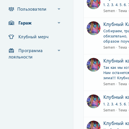
1. 2. 3. 4. 5. 6. 
Пользователи
Semen
Тема
Гараж
Клубный Ка
Собираем, тр
обязательно, 
Клубный мерч
образом поуча
Semen
Тема
Программа
лояльности
Клубный ка
Так как мы хо
Нам останетс
зима!!! Клубн
Semen
Тема
Клубный ка
1. 2. 3. 4. 5. 6. 
Semen
Тема
Клубный ка