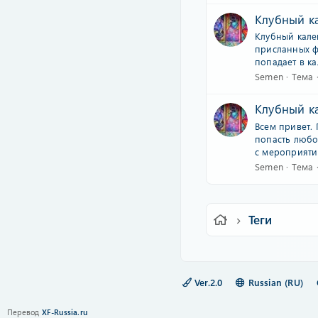
Клубный ка
Клубный кален
присланных ф
попадает в ка
Semen
Тема
Клубный ка
Всем привет. 
попасть любой
с мероприятий
Semen
Тема
Теги
Ver.2.0
Russian (RU)
Перевод
XF-Russia.ru