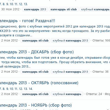
7. 8. 9. 10. 11. 12. 13.
30 Ноя 2012
календарь
2013
календарь
sti
club
клубный
календарь
лендарь - готов! Раздача!!!
адиционно, фото с клубных мероприятий 2012 для календаря 2013 года
KK2013- что это за мероприятие- месяц когда прохадило. За эту раз
свуете в создании...
2 Ноя 2012
Ответы: 166
календарь
sti
club
клубный
календарь
2013
лендарь 2013 - ДЕКАБРЬ (сбор фото)
тим, чтобы календарь был готов уже в конце декабря, открываем сбор
я тогда месяц, чтобы все подготовить. Прошу обратить внимание, что
ый календарь 2013...
2 Ноя 2012
Ответы: 36
календарь
sti
club
клубный
календарь
2013
лендарь 2013 - ОКТЯБРЬ (голосование)
7. 8. 9. 10. 11. 12. 13. 14.
2 Ноя 2012
Ответы: 24
Фо
календарь
sti
club
клубный
календарь
лендарь 2013 - НОЯБРЬ (сбор фото)