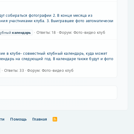
дут собираться фотографии 2. В конце месяца из
ния участниками клуба. 3. Выигравшее фото автоматически
Ответы: 18
Форум:
Фото-видео клуб
лубный
календарь
ние в клубе- совместный клубный календарь, куда может
лендарь на следующий год. В календаре также будут и фото
Ответы: 33
Форум:
Фото-видео клуб
сти
Помощь
Главная
R
S
S