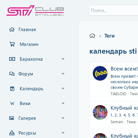
Главная
Теги
Магазин
календарь sti
Барахолка
Всем всем!
Форум
Всем привет!
несколько не
своим Субари
Календарь
TABLOID
Тем
Вики
Клубный ка
1. 2. 3. 4. 5. 6. 
Галерея
Semen
Тема
Ресурсы
Клубный к