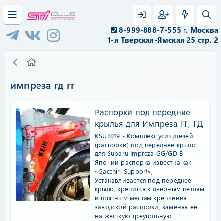
8-999-888-7-555 г. Москва
1-я Тверская-Ямская 25 стр. 2
импреза гд гг
Распорки под передние
крылья для Импреза ГГ, ГД
KSUB019 - Комплект усилителей
(распорки) под переднее крыло
для Subaru Impreza GG/GD В
Японии распорка известна как
«Gacchiri Support»,
Устанавливается под переднее
крыло, крепится к дверным петлям
и штатным местам крепления
заводской распорки, заменяя ее
на жесткую треугольную