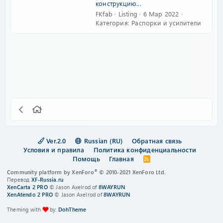
конструкцию...
FKfab
Listing
6 Мар 2022
Категория:
Распорки и усилители
Ver.2.0
Russian (RU)
Обратная связь
Условия и правила
Политика конфиденциальности
Помощь
Главная
R
S
®
Community platform by XenForo
© 2010-2021 XenForo Ltd.
S
Перевод
XF-Russia.ru
XenCarta 2 PRO
© Jason Axelrod of
8WAYRUN
XenAtendo 2 PRO
© Jason Axelrod of
8WAYRUN
Theming with
by:
DohTheme