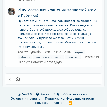
Ищу место для хранения запчастей (сам
в Кубинке)
Привет всем! Много чего поменялось за последние
годы, но машина остается той же. Как заведено у
нашего брата-субадроч... ээээ субаровода, со
временем накапливается куча всякого "хлама", а
точнее очень нужного железа. Вот и у меня
накопилось... да только место обитания я со своим
лупатым другом...
Andrey Rybalkin
Тема
7 Июн 2016
гараж
Ответы: 19
кубинка
одинцовский район
хранение
Форум:
Поможем друг другу
Ver.2.0
Russian (RU)
Обратная связь
Условия и правила
Политика конфиденциальности
Помощь
Главная
R
S