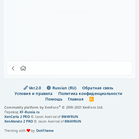
Ver.2.0
Russian (RU)
Обратная связь
Условия и правила
Политика конфиденциальности
Помощь
Главная
R
S
®
Community platform by XenForo
© 2010-2021 XenForo Ltd.
S
Перевод
XF-Russia.ru
XenCarta 2 PRO
© Jason Axelrod of
8WAYRUN
XenAtendo 2 PRO
© Jason Axelrod of
8WAYRUN
Theming with
by:
DohTheme