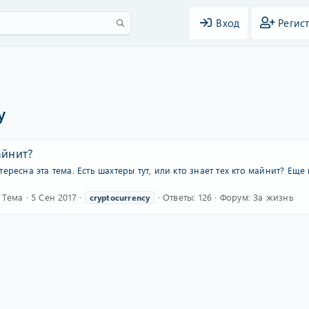
Вход
Регис
y
айнит?
ересна эта тема. Есть шахтеры тут, или кто знает тех кто майнит? Ещ
Тема
5 Сен 2017
Ответы: 126
Форум:
За жизнь
cryptocurrency