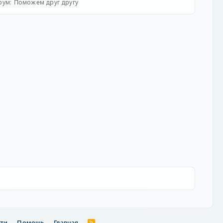
рум:
Поможем друг другу
сти
Помощь
Главная
R