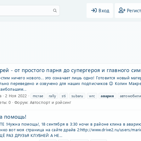
Вход
Регис
ей - от простого парня до супергероя и главного си
стим ничего нового... это означает лишь одно! Готовится новый мат
льно переведено и озвучено для наших подписчиков 😉 Колин Макрей
наибольшим...
а
2 Ноя 2022
mcrae
rally
sti
subaru
wrc
авария
автомобил
еты: 0
Форум:
Автоспорт и рэйсинг
а помощь!
 !Нужна помощь!, 18 сентября в 3:30 ночи в районе клина в авар
нко вот моя страница на сайте драйв 2:http://www.drive2.ru/users
ЩЁ РАЗ ДРУЗЬЯ КЛУБНЕЙ А НЕ...