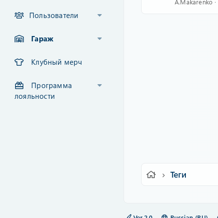
A.Makarenko
Пользователи
Гараж
Клубный мерч
Программа
лояльности
Теги
Ver.2.0
Russian (RU)