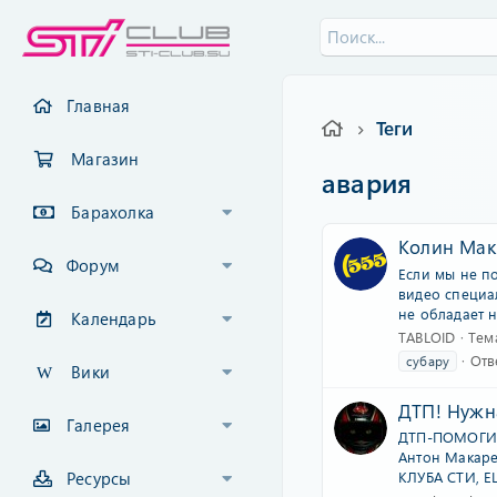
Главная
Теги
Магазин
авария
Барахолка
Колин Макр
Форум
Если мы не по
видео специа
не обладает 
Календарь
TABLOID
Тем
Отв
субару
Вики
ДТП! Нужн
Галерея
ДТП-ПОМОГИТЕ
Антон Макаре
Ресурсы
КЛУБА СТИ, Е