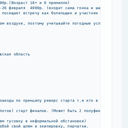
00р.(Возраст 18+ и 0 промилле)

-26 февраля  4000р. (входит сама гонка и шашлыки, напит
 посещает встречу как болельщик и участник STI клуба, п
ом воздухе, поэтому учитывайте погодные условия и утепл
вская область

заезды по принципу реверс старта т.е кто в 1ом был плсл
лотов) старт финалов. (Может быть 2 полуфинала+1финал н
ем тусовку в неформальной обстановке)

обой свой шлем и экипировку, перчатки.
