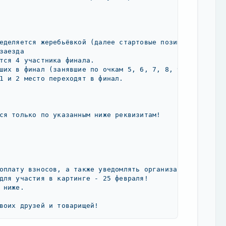
еделяется жеребьёвкой (далее стартовые позиции определя
аезда

тся 4 участника финала.

ших в финал (занявшие по очкам 5, 6, 7, 8, 9, 10 места)
1 и 2 место переходят в финал.

ся только по указанным ниже реквизитам!

оплату взносов, а также уведомлять организаторов об опл
для участия в картинге - 25 февраля!

ниже.

воих друзей и товарищей!