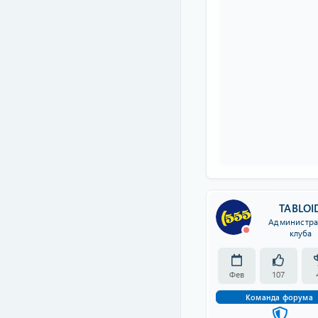
TABLOI
Администра
клуба
Фев
107
Команда форума