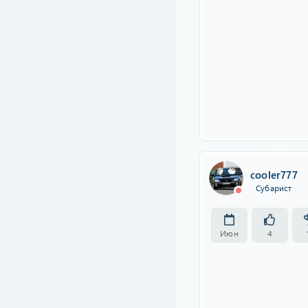
cooler777
Субарист
Июн
4