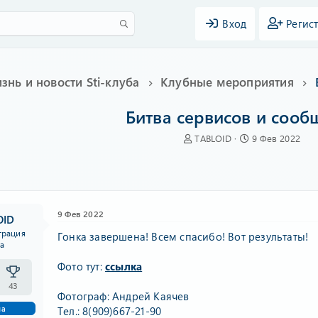
Вход
Регис
знь и новости Sti-клуба
Клубные мероприятия
Битва сервисов и сооб
А
Д
TABLOID
9 Фев 2022
в
а
т
т
о
а
р
н
т
а
9 Фев 2022
е
ч
OID
м
а
трация
Гонка завершена! Всем спасибо! Вот результаты!
ы
л
ба
а
Фото тут:
ссылка
43
Фотограф: Андрей Каячев
ма
Тел.: 8(909)667-21-90