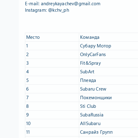
E-mail:
andreykayachev@gmail.com
Instagram: @kchv_ph
Место​
Команда​
1​
Субару Мотор​
2​
OnlyCarFans​
3​
Fit&Spray​
4​
SubArt​
5​
Плеяда​
6​
Subaru Crew​
7​
Покемонщики​
8​
Sti Club​
9​
SubaRussia​
10​
AllSubaru​
11​
Санрайз Групп​