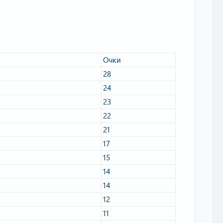
Очки​
28​
24​
23​
22​
21​
17​
15​
14​
14​
12​
11​