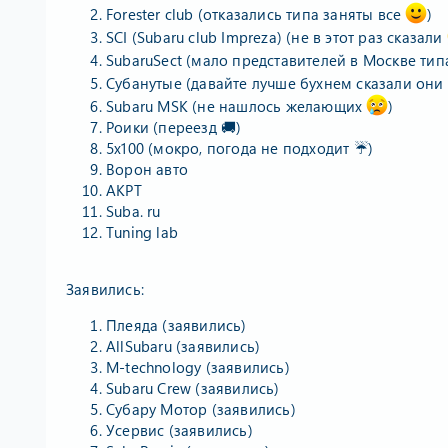
Forester club (отказались типа заняты все
)
SCI (Subaru club Impreza) (не в этот раз сказали
SubaruSect (мало представителей в Москве ти
Субанутые (давайте лучше бухнем сказали они
Subaru MSK (не нашлось желающих
)
Роики (переезд 🚚)
5х100 (мокро, погода не подходит ☔)
Ворон авто
АКРТ
Suba. ru
Tuning lab
Заявились:
Плеяда (заявились)
AllSubaru (заявились)
M-technology (заявились)
Subaru Crew (заявились)
Субару Мотор (заявились)
Усервис (заявились)