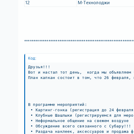
12​
М-Технолоджи​
***********************************************************
Код:
Друзья!!!

Вот и настал тот день,  когда мы объявляем 
План капкан состоит в том, что 26 февраля, 
В программе мероприятий:

 • Картинг-гонка (регистрация до 24 февраля
 • Клубные Шашлыки (регистрируемся для меро
 • Неформальное общение на свежем воздухе

 • Обсуждение всего связанного с Субару!!!

 • Раздача наклеек, аксессуаров и продажа ф