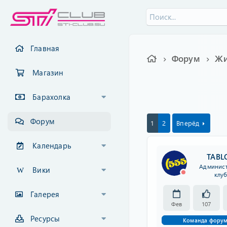
Главная
Форум
Жи
Магазин
Барахолка
Форум
1
2
Вперёд
Календарь
TABL
Админис
Вики
клу
Галерея
Фев
107
Ресурсы
Команда фору