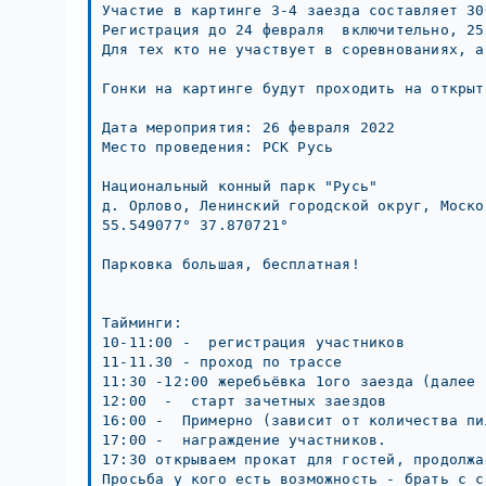
Участие в картинге 3-4 заезда составляет 30
Регистрация до 24 февраля  включительно, 25
Для тех кто не участвует в соревнованиях, а
Гонки на картинге будут проходить на открыт
Дата мероприятия: 26 февраля 2022

Место проведения: РСК Русь

Национальный конный парк "Русь"

д. Орлово, Ленинский городской округ, Моско
55.549077° 37.870721°

Парковка большая, бесплатная!

Тайминги:

10-11:00 -  регистрация участников

11-11.30 - проход по трассе

11:30 -12:00 жеребьёвка 1ого заезда (далее 
12:00  -  старт зачетных заездов

16:00 -  Примерно (зависит от количества пи
17:00 -  награждение участников.

17:30 открываем прокат для гостей, продолжа
Просьба у кого есть возможность - брать с с