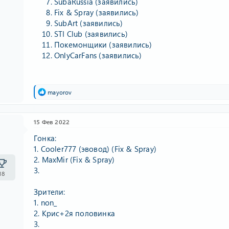
SubaRussia (заявились)
Fix & Spray (заявились)
SubArt (заявились)
STI Club (заявились)
Покемонщики (заявились)
OnlyCarFans (заявились)
Р
mayorov
е
а
к
15 Фев 2022
ц
и
Гонка:
и
1. Cooler777 (эвовод) (Fix & Spray)
:
2. MaxMir (Fix & Spray)
3.
18
Зрители:
1. non_
2. Крис+2я половинка
3.