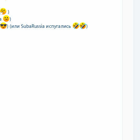
)
па
)
) (или SubaRussia испугались
)