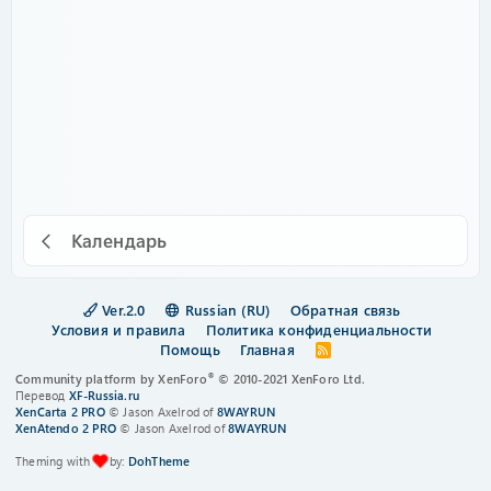
Календарь
Ver.2.0
Russian (RU)
Обратная связь
Условия и правила
Политика конфиденциальности
Помощь
Главная
R
S
®
Community platform by XenForo
© 2010-2021 XenForo Ltd.
S
Перевод
XF-Russia.ru
XenCarta 2 PRO
© Jason Axelrod of
8WAYRUN
XenAtendo 2 PRO
© Jason Axelrod of
8WAYRUN
Theming with
by:
DohTheme