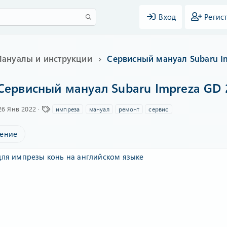
Вход
Регис
ануалы и инструкции
Сервисный мануал Subaru I
Сервисный мануал Subaru Impreza GD 
Д
Т
26 Янв 2022
импреза
мануал
ремонт
сервис
а
е
т
г
ение
а
и
с
о
ля импрезы конь на английском языке
з
д
а
н
и
я