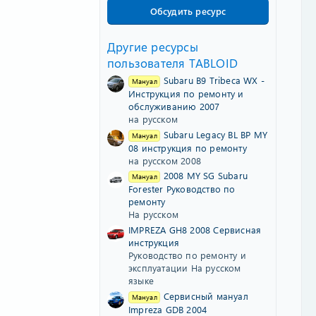
з
Обсудить ресурс
в
ё
з
Другие ресурсы
д
пользователя TABLOID
Subaru B9 Tribeca WX -
Мануал
Инструкция по ремонту и
обслуживанию 2007
на русском
Subaru Legacy BL BP MY
Мануал
08 инструкция по ремонту
на русском 2008
2008 MY SG Subaru
Мануал
Forester Руководство по
ремонту
На русском
IMPREZA GH8 2008 Сервисная
инструкция
Руководство по ремонту и
эксплуатации На русском
языке
Сервисный мануал
Мануал
Impreza GDB 2004