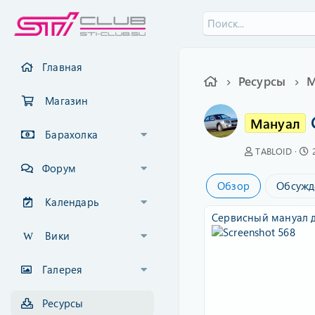
Главная
Ресурсы
М
Магазин
Мануал
Барахолка
А
TABLOID
в
Форум
т
Обзор
Обсужд
о
Календарь
р
Сервисный мануал д
Вики
Галерея
Ресурсы