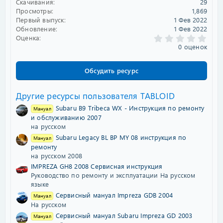
Скачивания
29
и
Просмотры
1,869
я
Первый выпуск
1 Фев 2022
Обновление
1 Фев 2022
0
Оценка
.
0 оценок
0
0
з
Обсудить ресурс
в
ё
з
Другие ресурсы пользователя TABLOID
д
Subaru B9 Tribeca WX - Инструкция по ремонту
Мануал
и обслуживанию 2007
на русском
Subaru Legacy BL BP MY 08 инструкция по
Мануал
ремонту
на русском 2008
IMPREZA GH8 2008 Сервисная инструкция
Руководство по ремонту и эксплуатации На русском
языке
Сервисный мануал Impreza GDB 2004
Мануал
На русском
Сервисный мануал Subaru Impreza GD 2003
Мануал