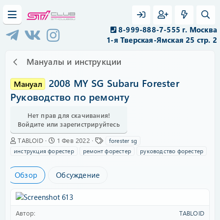
8-999-888-7-555 г. Москва
1-я Тверская-Ямская 25 стр. 2
Мануалы и инструкции
2008 MY SG Subaru Forester
Мануал
Руководство по ремонту
Нет прав для скачивания!
Войдите или зарегистрируйтесь
А
Д
Т
TABLOID
1 Фев 2022
forester sg
в
а
е
инструкция форестер
ремонт форестер
руководство форестер
т
т
г
о
а
и
Обзор
Обсуждение
р
с
о
з
д
а
Автор
TABLOID
н