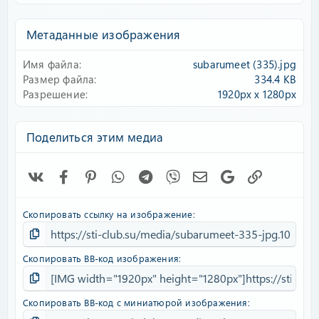
0
0
з
Метаданные изображения
в
ё
Имя файла
subarumeet (335).jpg
з
д
Размер файла
334.4 KB
Разрешение
1920px x 1280px
Поделиться этим медиа
Vk
Facebook
Pinterest
WhatsApp
Telegram
Viber
Электронная почта
Google
Ссылка
Скопировать ссылку на изображение
Скопировать BB-код изображения
Скопировать BB-код с миниатюрой изображения