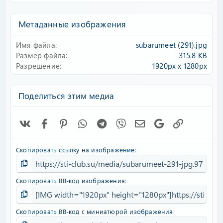
0
0
з
Метаданные изображения
в
ё
Имя файла
subarumeet (291).jpg
з
д
Размер файла
315.8 KB
Разрешение
1920px x 1280px
Поделиться этим медиа
Vk
Facebook
Pinterest
WhatsApp
Telegram
Viber
Электронная почта
Google
Ссылка
Скопировать ссылку на изображение
Скопировать BB-код изображения
Скопировать BB-код с миниатюрой изображения