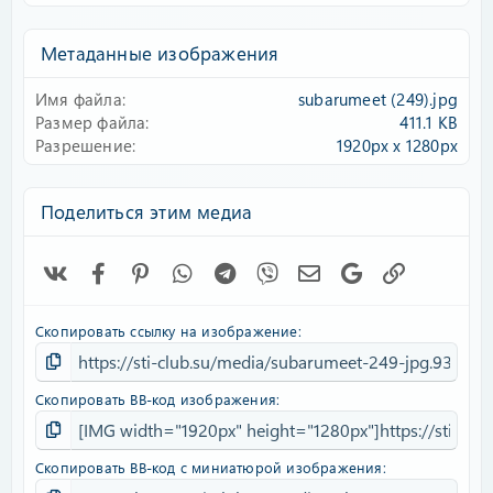
0
0
з
Метаданные изображения
в
ё
Имя файла
subarumeet (249).jpg
з
д
Размер файла
411.1 KB
Разрешение
1920px x 1280px
Поделиться этим медиа
Vk
Facebook
Pinterest
WhatsApp
Telegram
Viber
Электронная почта
Google
Ссылка
Скопировать ссылку на изображение
Скопировать BB-код изображения
Скопировать BB-код с миниатюрой изображения