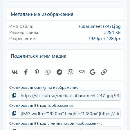
0
0
з
Метаданные изображения
в
ё
Имя файла
subarumeet (247).jpg
з
д
Размер файла
529.1 KB
Разрешение
1920px x 1280px
Поделиться этим медиа
Vk
Facebook
Pinterest
WhatsApp
Telegram
Viber
Электронная почта
Google
Ссылка
Скопировать ссылку на изображение
Скопировать BB-код изображения
Скопировать BB-код с миниатюрой изображения